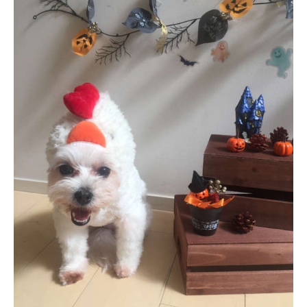
PECOアプリをダウンロード済みの方
アプリで開く
閉じる
pecodogs
pecocats
いぬ部をフォロー
ねこ部をフォロー