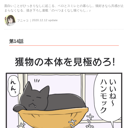
面白いことがひっきりなしに起こる、ペロとスミレとの暮らし。猫好きなら共感が止
まらなくなる、描き下ろし連載「のべつまくなし猫ぐらし」♪
2020.12.12 update
フニャコ
第14話