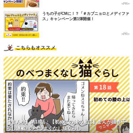
<PR>
うちの子がCMに！？「＃カブニョロとメディファ
ス」キャンペーン第1弾開催！
<PR>
こちらもオススメ
【まんが】第18話：【初めての膝の上は】まんが描き下
ろし連載♪ のべつまくなし猫ぐらし