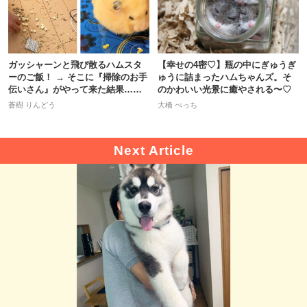
ガッシャーンと飛び散るハムスタ
【幸せの4密♡】瓶の中にぎゅうぎ
ーのご飯！ → そこに『掃除のお手
ゅうに詰まったハムちゃんズ。そ
伝いさん』がやって来た結果…
のかわいい光景に癒やされる〜♡
（笑）
蒼樹 りんどう
大橋 ぺっち