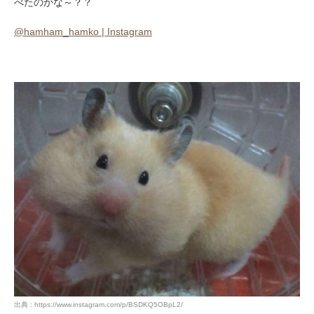
べたのかな～？？
@hamham_hamko | Instagram
出典 : https://www.instagram.com/p/BSDKQ5OBpL2/