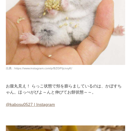
出典 : https://www.instagram.com/p/BZGPIjcnxyK/
お腹丸見え！ らっこ状態で頬を膨らましているのは、かぼすち
ゃん。ほっぺがびよ～んと伸びてお餅状態～～。
@kabosu0527 | Instagram