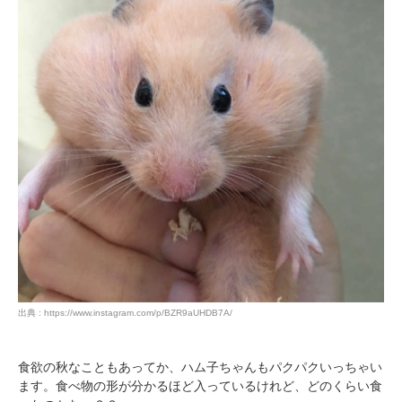
PECOアプリをダウンロード済みの方
アプリで開く
閉じる
pecodogs
pecocats
出典 : https://www.instagram.com/p/BZR9aUHDB7A/
いぬ部をフォロー
ねこ部をフォロー
食欲の秋なこともあってか、ハム子ちゃんもパクパクいっちゃい
ます。食べ物の形が分かるほど入っているけれど、どのくらい食
アプリをダウンロードする