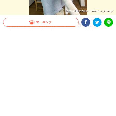
出典 : https://twitter.com/meteor_mayuge
マーキング
【驚愕！】大型犬の成長スピードが凄まじい！飼
い主さんも思わず…「これが5ヶ月の子犬ちゃん
Facebookシェア
Twitterシェア
LINE
ですか」
すぐに抱っこしていた頃が懐かしくなってしまうほど、大型犬の成長スピードは速い
もの。今回は、飼い主さんも驚いたシベリアンハスキーさんの生後1ヶ月から5ヶ月
の成長をご覧ください♪
2026.07.22 update
ミチ
“子犬” とは？？