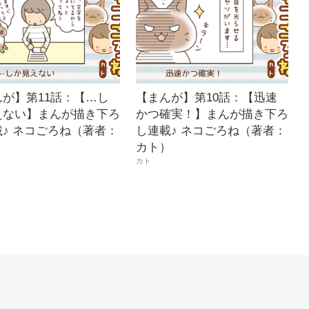
んが】第11話：【…し
【まんが】第10話：【迅速
えない】まんが描き下ろ
かつ確実！】まんが描き下ろ
♪ ネコごろね（著者：
し連載♪ ネコごろね（著者：
）
カト）
カト