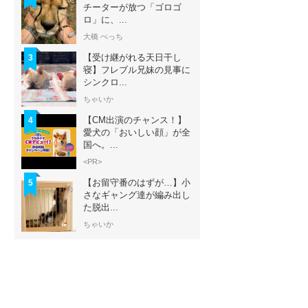
チーターが放つ「ゴロゴ
ロ」に、...
大橋 ぺっち
【受け継がれる天日干し
3
寝】フレブル兄妹の見事に
シンクロ...
ちゃいか
【CM出演のチャンス！】
4
愛犬の「おいしい顔」が全
国へ。...
<PR>
【お留守番のはずが…】小
5
さなギャング達が編み出し
た脱出...
ちゃいか