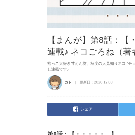
【まんが】第8話：【
連載♪ ネコごろね（著
抱っこ大好き甘えん坊、極度の人見知りネコ “チ
し連載です♪
カト
更新日：
2020.12.08
シェア
第8話：【・・・・・。】