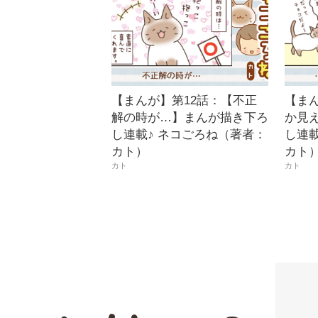
【まんが】第12話：【不正
【ま
解の時が…】まんが描き下ろ
か見
し連載♪ ネコごろね（著者：
し連載
カト）
カト
カト
カト