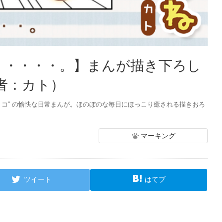
・・・・・。】まんが描き下ろし
者：カト）
ョコ” の愉快な日常まんが。ほのぼのな毎日にほっこり癒される描きおろ
マーキング
ツイート
はてブ