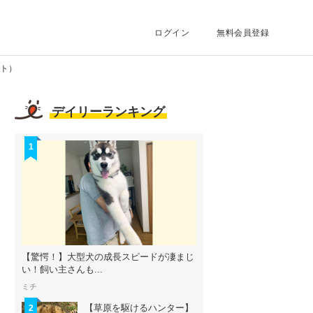
ログイン
無料会員登録
カト）
デイリーランキング
1
【驚愕！】大型犬の成長スピードが凄まじ
い！飼い主さんも...
ミチ
【草原を駆けるハンター】
2