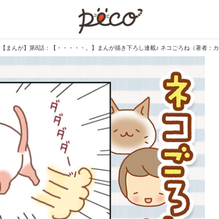
PECO
【まんが】第8話：【・・・・・。】まんが描き下ろし連載♪ ネコごろね（著者：