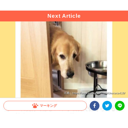
出典 : https://www.instagram.com/chococo416/
マーキング
【ママに開けてほしいの♪】自分で開けられるの
に、視線でおねだり。その甘えっぷりに、やられ
Facebookシェア
Twitterシェア
LINE
たーッ♡