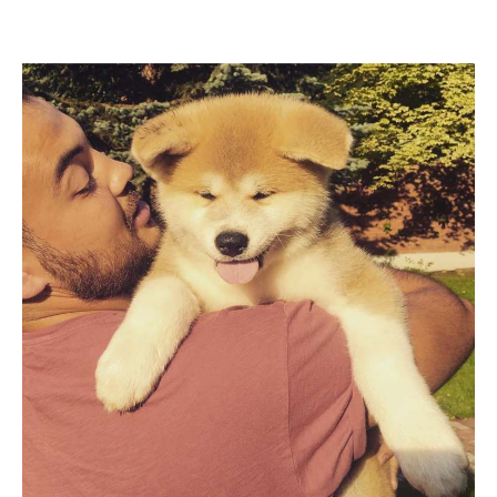
PECOアプリをダウンロード済みの方
アプリで開く
閉じる
pecodogs
pecocats
いぬ部をフォロー
ねこ部をフォロー
アプリをダウンロードする