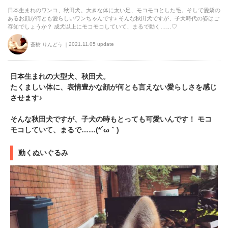
日本生まれのワンコ、秋田犬。大きな体に太い足、モコモコとした毛。そして愛嬌の
あるお顔が何とも愛らしいワンちゃんです♪ そんな秋田犬ですが、子犬時代の姿はご
存知でしょうか？ 成犬以上にモコモコしていて、まるで動く……♡
2021.11.05 update
蒼樹 りんどう
日本生まれの大型犬、秋田犬。
たくましい体に、表情豊かな顔が何とも言えない愛らしさを感じ
させます♪
そんな秋田犬ですが、子犬の時もとっても可愛いんです！ モコ
モコしていて、まるで……(*´ω｀)
動くぬいぐるみ