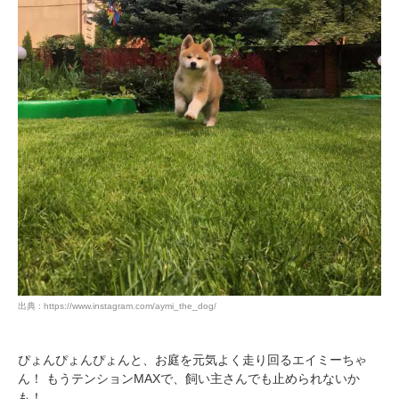
出典 : https://www.instagram.com/aymi_the_dog/
ぴょんぴょんぴょんと、お庭を元気よく走り回るエイミーちゃ
ん！ もうテンションMAXで、飼い主さんでも止められないか
も！