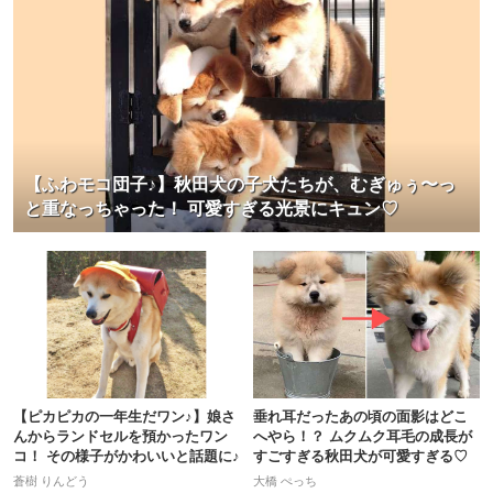
【ふわモコ団子♪】秋田犬の子犬たちが、むぎゅぅ〜っ
と重なっちゃった！ 可愛すぎる光景にキュン♡
【ピカピカの一年生だワン♪】娘さ
垂れ耳だったあの頃の面影はどこ
んからランドセルを預かったワン
へやら！？ ムクムク耳毛の成長が
コ！ その様子がかわいいと話題に♪
すごすぎる秋田犬が可愛すぎる♡
蒼樹 りんどう
大橋 ぺっち