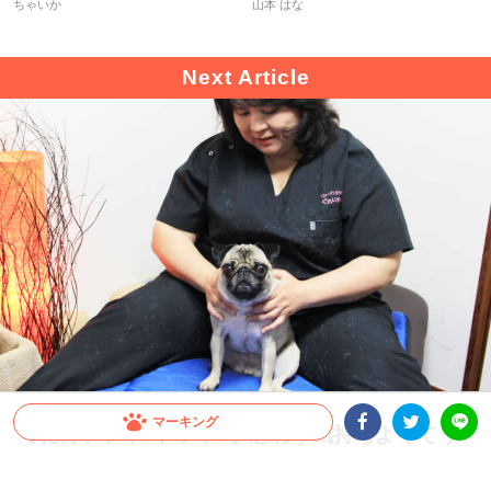
ちゃいか
山本 はな
マーキング
【花梅トライ! トライ!!】思わず気持ちよくてう
Facebookシェア
Twitterシェア
っとり♪ 人気の「ドッグマッサージ」とは!?
LINE