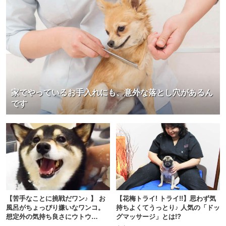
家でやっているお手入れにも、意外な落とし穴があるん
です
【苦手なことに挑戦だワン♪ 】 お
【花梅トライ! トライ!!】思わず気
風呂がちょっぴり嫌いなワンコ。
持ちよくてうっとり♪ 人気の「ドッ
想定外の気持ち良さにウトウ
グマッサージ」とは!?
ト！？