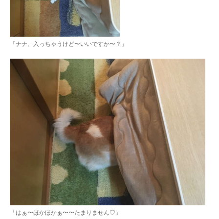
PECOアプリをダウンロード済みの方
アプリで開く
「ナナ、入っちゃうけど〜いいですか〜？」
閉じる
pecodogs
pecocats
いぬ部をフォロー
ねこ部をフォロー
アプリをダウンロードする
「はぁ〜ほかほかぁ〜〜たまりません♡」