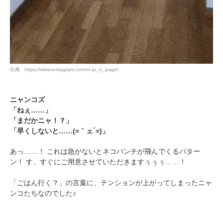
出典 : https://www.instagram.com/m.ju_n_page/
ニャンコズ
「ねぇ……」
「まだかニャ！？」
「早くしないと……(=｀ェ´=)」
あっ……！ これは急がないとネコパンチが飛んでくるパター
ン！ す、すぐにご用意させていただきますぅぅぅ……！
「ごはん行く？」の言葉に、テンションが上がってしまったニャ
ンコたちなのでした♪