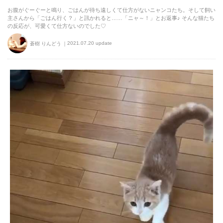
お腹がぐーぐーと鳴り、ごはんが待ち遠しくて仕方がないニャンコたち。そして飼い
主さんから「ごはん行く？」と訊かれると……「ニャ～！」とお返事♪ そんな猫たち
の反応が、可愛くて仕方ないのでした♡
2021.07.20 update
蒼樹 りんどう