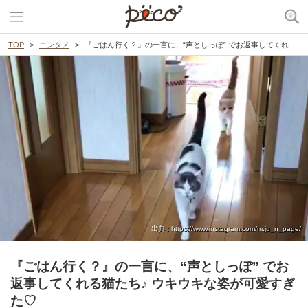
TOP
エンタメ
『ごはん行く？』の一言に、“声としっぽ” でお返事してくれる猫たち♪ ウキウキな姿が可愛すぎた♡
出典 : https://www.instagram.com/m.ju_n_page/
『ごはん行く？』の一言に、“声としっぽ” でお
返事してくれる猫たち♪ ウキウキな姿が可愛すぎ
た♡