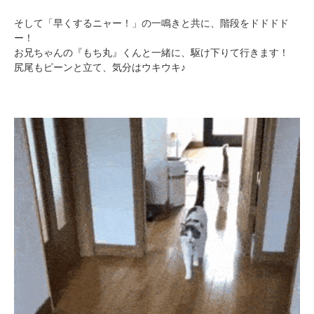
アプリで開く
そして「早くするニャー！」の一鳴きと共に、階段をドドドド
閉じる
ー！
お兄ちゃんの『もち丸』くんと一緒に、駆け下りて行きます！
尻尾もピーンと立て、気分はウキウキ♪
pecodogs
pecocats
いぬ部をフォロー
ねこ部をフォロー
アプリをダウンロードする