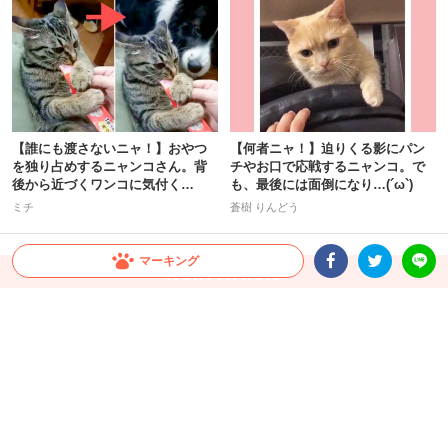
【誰にも渡さないニャ！】おやつ
【何者ニャ！】迫りくる影にパン
を独り占めするニャンコさん。背
チやお口で応戦するニャンコ。で
後から近づくワンコに気付く
も、最後には面倒になり…(´ω`)
と…！？
ミチ
蒼樹 りんどう
マーキング
Facebookシェア
Twitterシェア
LINE