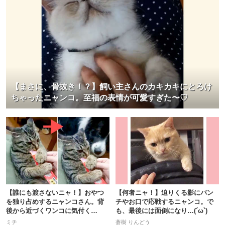
【まさに、骨抜き！？】飼い主さんのカキカキにとろけ
ちゃったニャンコ。至福の表情が可愛すぎた〜♡
【誰にも渡さないニャ！】おやつ
【何者ニャ！】迫りくる影にパン
を独り占めするニャンコさん。背
チやお口で応戦するニャンコ。で
後から近づくワンコに気付く
も、最後には面倒になり…(´ω`)
と…！？
ミチ
蒼樹 りんどう