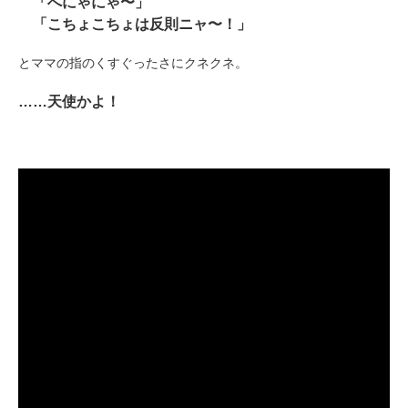
「へにゃにゃ〜」
「こちょこちょは反則ニャ〜！」
とママの指のくすぐったさにクネクネ。
……天使かよ！