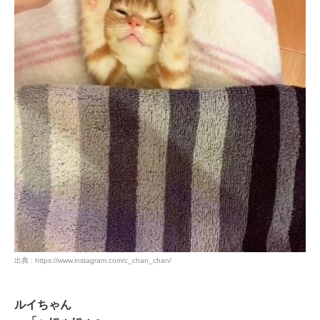
pecodogs
pecocats
いぬ部をフォロー
ねこ部をフォロー
アプリをダウンロードする
出典 : https://www.instagram.com/c_chan_chan/
ルイちゃん