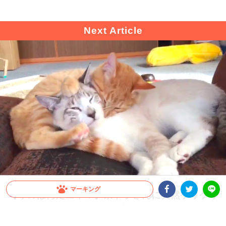
マーキング
【今のは何だニャ？】茶トラさんに突然ケリケリ
Facebookシェア
Twitterシェア
されたニャンコ → その反応が、まさかだった…
LINE
♡