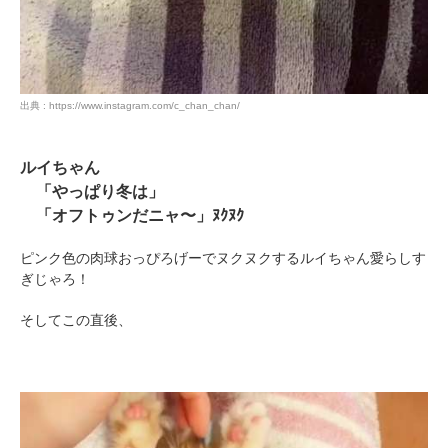
出典 : https://www.instagram.com/c_chan_chan/
ルイちゃん
「やっぱり冬は」
「オフトゥンだニャ〜」ﾇｸﾇｸ
ピンク色の肉球おっぴろげーでヌクヌクするルイちゃん愛らしす
PECOアプリをダウンロード済みの方
ぎじゃろ！
アプリで開く
そしてこの直後、
閉じる