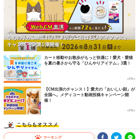
<PR>
うちの子がCMに！？「＃カブニョロとメディファス」
キャンペーン第1弾開催！
カート移動やお散歩がもっと快適に！愛犬・愛猫
を夏の暑さから守る「ひんやりアイテム」3選！
<PR>
【CM出演のチャンス！】愛犬の「おいしい顔」が
全国へ。メディコート動画投稿キャンペーン開
催！
<PR>
こちらもオススメ
マーキング