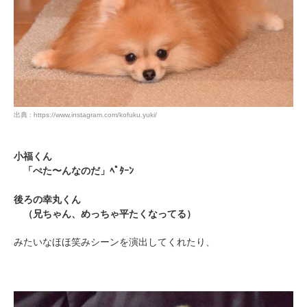
出典 : https://www.instagram.com/kofuku.yuki/
小福くん
「ぺた〜んなのだ」ﾍﾟﾀｰﾝ
後ろの幸丸くん
（兄ちゃん、めっちゃ平たくなってる）
みたいなほほ笑みシーンを演出してくれたり、