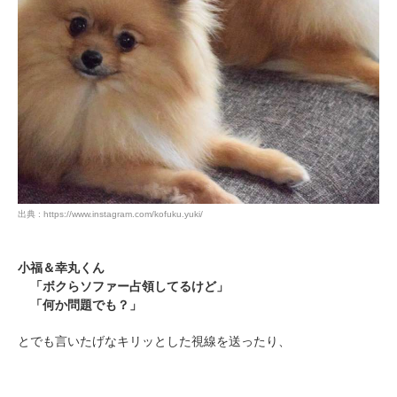
出典 : https://www.instagram.com/kofuku.yuki/
小福＆幸丸くん
「ボクらソファー占領してるけど」
「何か問題でも？」
とでも言いたげなキリッとした視線を送ったり、