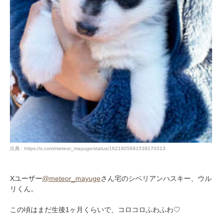
出典 : https://x.com/meteor_mayuge/status/1621805681539170313
Xユーザー
@meteor_mayuge
さん宅のシベリアンハスキー、ウル
リくん。
この頃はまだ生後1ヶ月くらいで、コロコロふわふわ♡