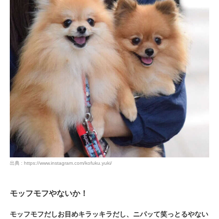
出典 : https://www.instagram.com/kofuku.yuki/
モッフモフやないか！
モッフモフだしお目めキラッキラだし、ニパッて笑っとるやない