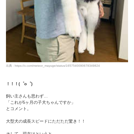
出典 : https://x.com/meteor_mayuge/status/1657540090678349824
！！！(゜o゜)
飼い主さんも思わず…
「これが5ヶ月の子犬ちゃんですか」
とコメント。
大型犬の成長スピードにただただ驚き！！
そして、現在はというと…。