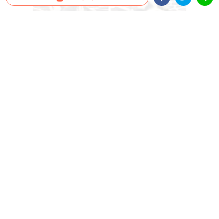
Facebookシェア
Twitterシェア
LINE
シベリアン・ハスキーの子犬が初めての遠吠えに挑戦 →
ブタッ鼻混じりの叫びに…笑っちゃう♪
【笑顔溢れるエスカレーター】飼
【塩対応から一変…！】大好きな
い主さんに抱っこしてもらうハス
ご主人との再会。寝ぼけたワンコ