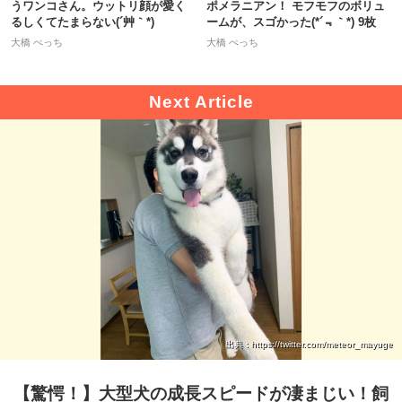
うワンコさん。ウットリ顔が愛く
ポメラニアン！ モフモフのボリュ
るしくてたまらない(´艸｀*)
ームが、スゴかった(*´﹃｀*) 9枚
大橋 ぺっち
大橋 ぺっち
出典 : https://twitter.com/meteor_mayuge
【驚愕！】大型犬の成長スピードが凄まじい！飼