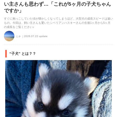
い主さんも思わず…「これが5ヶ月の子犬ちゃん
ですか」
すぐに抱っこしていた頃が懐かしくなってしまうほど、大型犬の成長スピードは速い
もの。今回は、飼い主さんも驚いたシベリアンハスキーさんの生後1ヶ月から5ヶ月
の成長をご覧ください♪
2026.07.22 update
ミチ
“子犬” とは？？