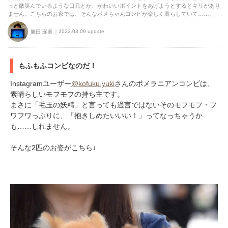
っと微笑んでいるような口元とか、かわいいポイントをあげようとするとキリがあり
ません。こちらのお家では、そんなポメちゃんコンビが楽しく暮らしていて……。
2022.03.09 update
勝田 琢磨
もふもふコンビなのだ！
Instagramユーザー
@kofuku.yuki
さんのポメラニアンコンビは、
素晴らしいモフモフの持ち主です。
まさに「毛玉の妖精」と言っても過言ではないそのモフモフ・フ
ワフワっぷりに、「抱きしめたいいい！」ってなっちゃうか
も……しれません。
そんな2匹のお姿がこちら↓