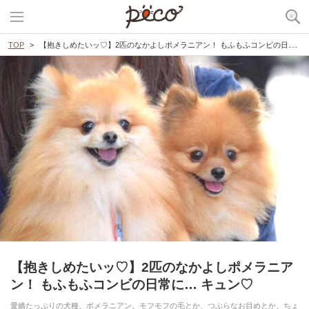
TOP
【抱きしめたいッ♡】2匹のなかよしポメラニアン！ もふもふコンビの日常に… キュン♡
【抱きしめたいッ♡】2匹のなかよしポメラニア
ン！ もふもふコンビの日常に… キュン♡
愛嬌たっぷりの犬種、ポメラニアン。モフモフの毛とか、つぶらなお目めとか、ちょ