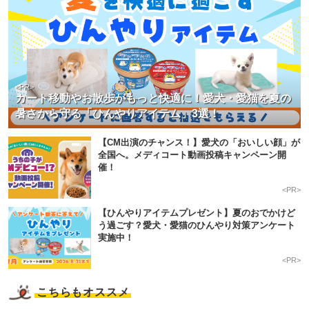
pecodogs
pecocats
いぬ部をフォロー
ねこ部をフォロー
<PR>
カート移動やお散歩がもっと快適に！愛犬・愛猫を夏の
暑さから守る「ひんやりアイテム」3選！
アプリをダウンロードする
【CM出演のチャンス！】愛犬の「おいしい顔」が
全国へ。メディコート動画投稿キャンペーン開
催！
<PR>
【ひんやりアイテムプレゼント】夏のおでかけど
う過ごす？愛犬・愛猫のひんやり対策アンケート
実施中！
<PR>
こちらもオススメ