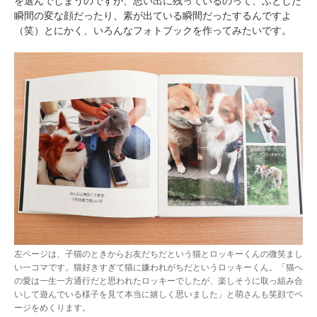
を選んでしまうのですが、思い出に残っているのって、ふとした
瞬間の変な顔だったり、素が出ている瞬間だったするんですよ
（笑）とにかく、いろんなフォトブックを作ってみたいです。
左ページは、子猫のときからお友だちだという猫とロッキーくんの微笑まし
い一コマです。猫好きすぎて猫に嫌われがちだというロッキーくん。「猫へ
の愛は一生一方通行だと思われたロッキーでしたが、楽しそうに取っ組み合
いして遊んでいる様子を見て本当に嬉しく思いました」と萌さんも笑顔でペ
ージをめくります。