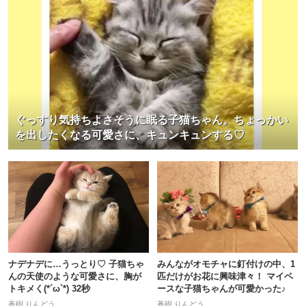
ぐっすり気持ちよさそうに眠る子猫ちゃん。ちょっかい
を出したくなる可愛さに、キュンキュンする♡
ナデナデに…うっとり♡ 子猫ちゃ
みんながオモチャに釘付けの中、1
んの天使のような可愛さに、胸が
匹だけがお花に興味津々！ マイペ
トキメく(*´ω`*) 32秒
ースな子猫ちゃんが可愛かった♪
蒼樹 りんどう
蒼樹 りんどう