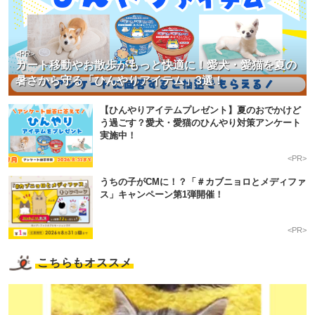
<PR>
カート移動やお散歩がもっと快適に！愛犬・愛猫を夏の
暑さから守る「ひんやりアイテム」3選！
【ひんやりアイテムプレゼント】夏のおでかけど
う過ごす？愛犬・愛猫のひんやり対策アンケート
実施中！
<PR>
うちの子がCMに！？「＃カブニョロとメディファ
ス」キャンペーン第1弾開催！
<PR>
こちらもオススメ