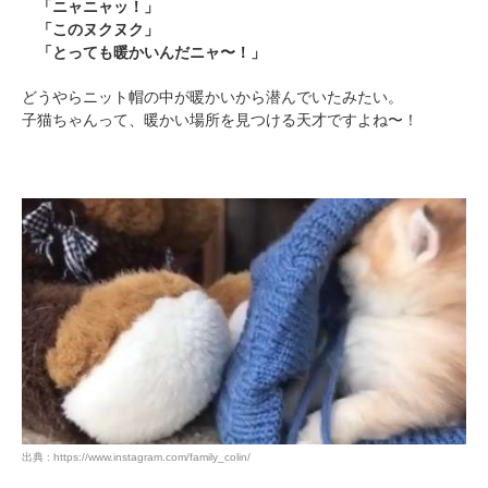
「ニャニャッ！」
「このヌクヌク」
「とっても暖かいんだニャ〜！」
どうやらニット帽の中が暖かいから潜んでいたみたい。
子猫ちゃんって、暖かい場所を見つける天才ですよね〜！
PECOアプリをダウンロード済みの方
アプリで開く
閉じる
出典 : https://www.instagram.com/family_colin/