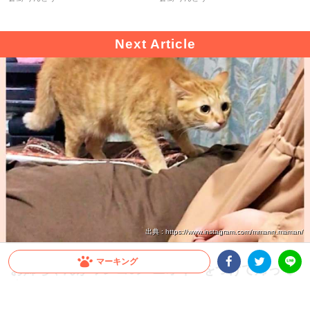
出典 : https://www.instagram.com/mmann.maman/
マーキング
お姉ちゃんがワンコの “ニオイ” をつけて帰って
来た！ → それに気づいた猫さんは…(;´∀｀)
Facebookシェア
Twitterシェア
LINE
友達のお家でワンコを抱っこしたお姉ちゃん。当然、服にはワンコのニオイがついて