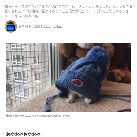
猫ちゃんってヌクヌクするのが大好きですよね。タオルとか布団とか、ちょっとでも
暖をとれるような場所を見つけると「ここ僕の別荘だよ」って顔で占領しちゃいま
す。こちらのお家でも……。
2021.12.14 update
勝田 琢磨
出典 : https://www.instagram.com/family_colin/
おやおやおやおや。