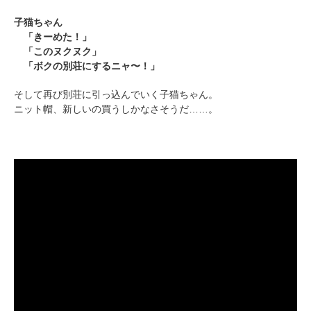
子猫ちゃん
pecodogs
pecocats
「きーめた！」
いぬ部をフォロー
ねこ部をフォロー
「このヌクヌク」
「ボクの別荘にするニャ〜！」
そして再び別荘に引っ込んでいく子猫ちゃん。
アプリをダウンロードする
ニット帽、新しいの買うしかなさそうだ……。