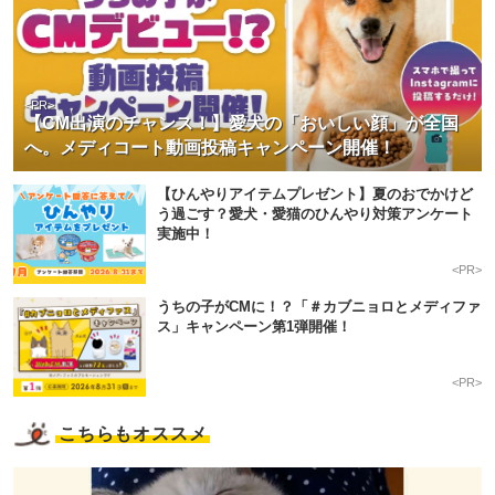
<PR>
【CM出演のチャンス！】愛犬の「おいしい顔」が全国
へ。メディコート動画投稿キャンペーン開催！
【ひんやりアイテムプレゼント】夏のおでかけど
う過ごす？愛犬・愛猫のひんやり対策アンケート
実施中！
<PR>
うちの子がCMに！？「＃カブニョロとメディファ
ス」キャンペーン第1弾開催！
<PR>
こちらもオススメ