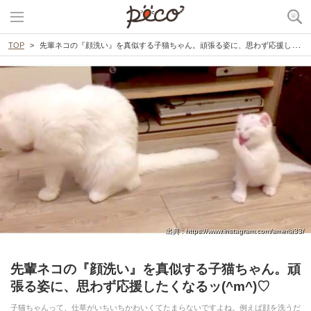
TOP
先輩ネコの『顔洗い』を真似する子猫ちゃん。頑張る姿に、思わず応援したくなるッ(^m^)♡
出典 : https://www.instagram.com/ameria33/
先輩ネコの『顔洗い』を真似する子猫ちゃん。頑
張る姿に、思わず応援したくなるッ(^m^)♡
子猫ちゃんって、仕草がいちいちかわいくてたまらないですよね。例えば顔を洗うだ