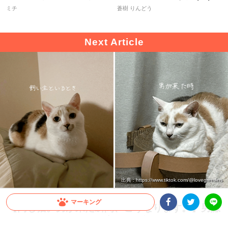
と…！？
ミチ
蒼樹 りんどう
出典 : https://www.tiktok.com/@lovegremlins
マーキング
【同じ猫。男が来た瞬間、こうなります。】男嫌
いすぎるニャンコの豹変ぶりが話題！
Facebookシェア
Twitterシェア
LINE