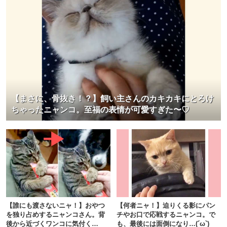
【まさに、骨抜き！？】飼い主さんのカキカキにとろけ
ちゃったニャンコ。至福の表情が可愛すぎた〜♡
【誰にも渡さないニャ！】おやつ
【何者ニャ！】迫りくる影にパン
を独り占めするニャンコさん。背
チやお口で応戦するニャンコ。で
後から近づくワンコに気付く
も、最後には面倒になり…(´ω`)