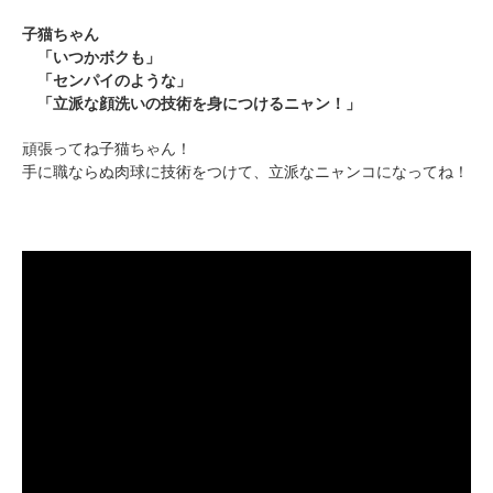
子猫ちゃん
PECOアプリをダウンロード済みの方
「いつかボクも」
「センパイのような」
アプリで開く
「立派な顔洗いの技術を身につけるニャン！」
閉じる
頑張ってね子猫ちゃん！
手に職ならぬ肉球に技術をつけて、立派なニャンコになってね！
pecodogs
pecocats
いぬ部をフォロー
ねこ部をフォロー
アプリをダウンロードする