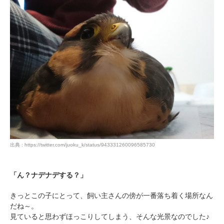
pecodogs
pecocats
いぬ部をフォロー
ねこ部をフォロー
アプリをダウンロードする
出典 : https://twitter.com/juoku_k/status/943331260096585730
「ん？ナデナデする？」
きっとこの子にとって、飼い主さんの傍が一番落ち着く場所なん
だね～。
見ていると思わずほっこりしてしまう、そんな光景なのでした♪