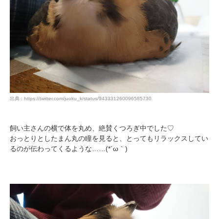
出典 : https://twitter.com/juoku_k/status/943331260096585730
飼い主さんの横で体を丸め、絶賛くつろぎ中でした♡
おっとりとしたまん丸の瞳を見ると、とってもリラックスしてい
るのが伝わってくるような……(*´ω｀)