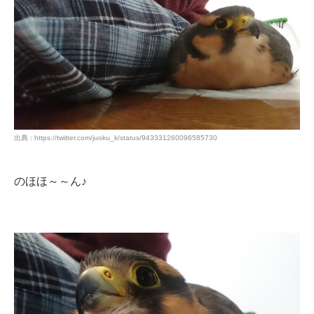
出典 : https://twitter.com/juoku_k/status/943331260096585730
のほほ～～ん♪