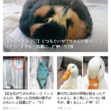
【ゆるすぎるッ♡】くつろぐハヤブサさんの姿が、 “ぐ
うたら” すぎると話題に…(*´艸｀*) 7枚
【足を広げてポカポカ～♪】インコ
鼻の穴に自分の羽根が詰まったア
さんの、変わった日光浴の様子が
ヒルさん。全く気にしていない様
かわいいと話題に(*´﹃｀*)♡
子が、愛くるしい…(*´艸｀)♡
蒼樹 りんどう
大橋 ぺっち