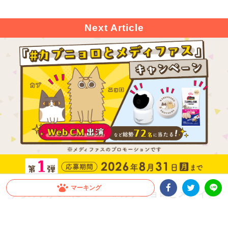
マーキング
うちの子がCMに！？「＃カブニョロとメディフ
ァス」キャンペーン第1弾開催！
Facebookシェア
Twitterシェア
LINE
1kg以上のメディファス、またはメディファスアドバンスの購入で、CM出演権や豪