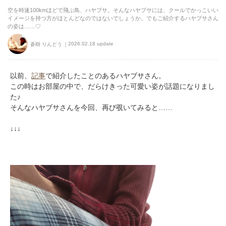
空を時速100kmほどで飛ぶ鳥、ハヤブサ。そんなハヤブサには、クールでかっこいい
イメージを持つ方がほとんどなのではないでしょうか。でもご紹介するハヤブサさん
の姿は……♡
2026.02.18 update
蒼樹 りんどう
以前、
記事
で紹介したことのあるハヤブサさん。
この時はお部屋の中で、だらけきった可愛い姿が話題になりまし
た♪
そんなハヤブサさんを今回、再び覗いてみると……
↓↓↓