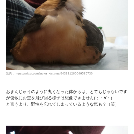
出典 : https://twitter.com/juoku_k/status/943331260096585730
PECOアプリをダウンロード済みの方
アプリで開く
おまんじゅうのように丸くなった体からは、とてもじゃないです
が俊敏にお空を飛び回る様子は想像できません(；・∀・)
閉じる
と言うより、野性を忘れてしまっているような気も？（笑）