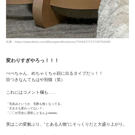
出典 : https://www.tiktok.com/@lovegremlins/photo/7549427274739764488
変わりすぎやろっ！！！
ぺぺちゃん、めちゃくちゃ顔に出るタイプだッ！！
目つきなんてもはや別猫（笑）
これにはコメント欄も……
「毛並みというか、毛艶も無くなってる」
「大きさも変わってない？」
「〇〇が完全に憑依しとるんよwwww」
実はこの変貌ぶり、“とある人物”にそっくりだと大盛り上がり。