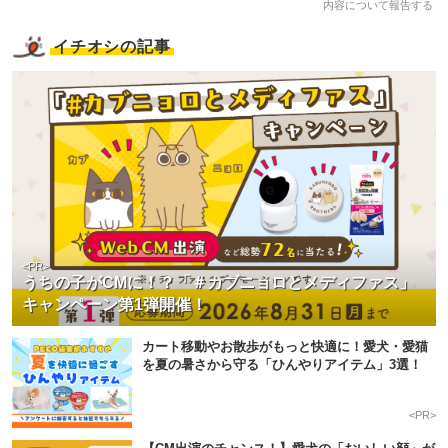
内容について報告する
いぬ部をフォロー
ねこ部をフォロー
イチオシの記事
アプリをダウンロードする
<PR>
うちの子がCMに！？「＃カブニョロとメディファス」
キャンペーン第1弾開催！
カート移動やお散歩がもっと快適に！愛犬・愛猫
を夏の暑さから守る「ひんやりアイテム」3選！
<PR>