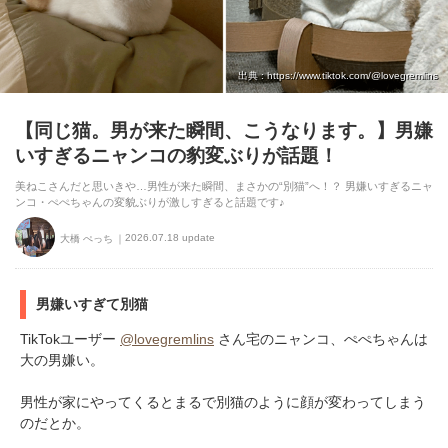
出典 : https://www.tiktok.com/@lovegremlins
【同じ猫。男が来た瞬間、こうなります。】男嫌
いすぎるニャンコの豹変ぶりが話題！
美ねこさんだと思いきや…男性が来た瞬間、まさかの“別猫”へ！？ 男嫌いすぎるニャ
ンコ・ぺぺちゃんの変貌ぶりが激しすぎると話題です♪
2026.07.18 update
大橋 ぺっち
男嫌いすぎて別猫
TikTokユーザー
@lovegremlins
さん宅のニャンコ、ぺぺちゃんは
大の男嫌い。
男性が家にやってくるとまるで別猫のように顔が変わってしまう
のだとか。