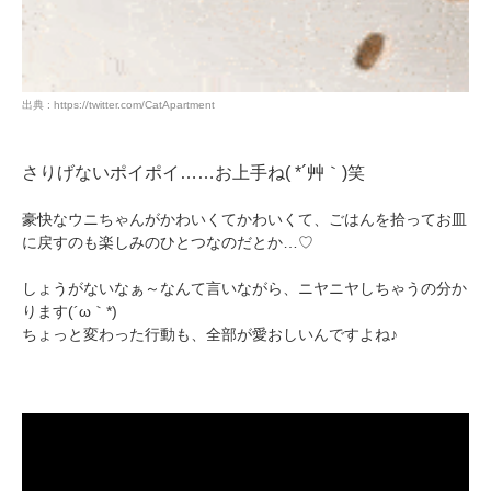
出典 : https://twitter.com/CatApartment
さりげないポイポイ……お上手ね( *´艸｀)笑
豪快なウニちゃんがかわいくてかわいくて、ごはんを拾ってお皿
に戻すのも楽しみのひとつなのだとか…♡
しょうがないなぁ～なんて言いながら、ニヤニヤしちゃうの分か
ります(´ω｀*)
ちょっと変わった行動も、全部が愛おしいんですよね♪