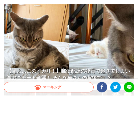
【見よ…このイカ耳！】郵便配達の物音で起きてしまい
激おこモード全開！ そんな猫さんの背後で！？
マーキング
Facebookシェア
Twitterシェア
LINE
足ピーンさせて頰杖！ お気に入り
【お絵描き中でもお構いなし】飼