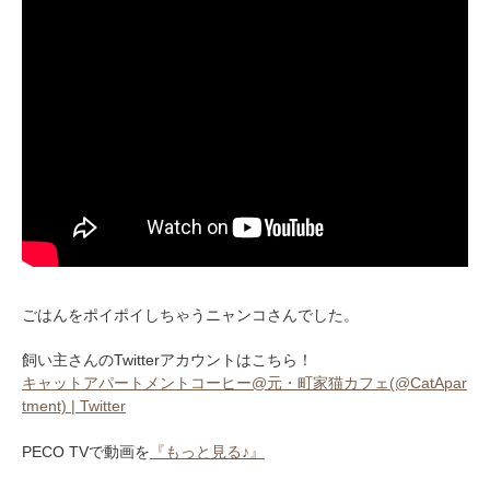
PECOアプリをダウンロード済みの方
アプリで開く
閉じる
ごはんをポイポイしちゃうニャンコさんでした。
飼い主さんのTwitterアカウントはこちら！
キャットアパートメントコーヒー@元・町家猫カフェ(@CatApar
tment) | Twitter
PECO TVで動画を
『もっと見る♪』
pecodogs
pecocats