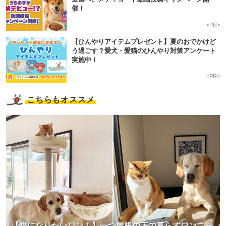
催！
PECOアプリをダウンロード済みの方
<PR>
アプリで開く
【ひんやりアイテムプレゼント】夏のおでかけど
う過ごす？愛犬・愛猫のひんやり対策アンケート
閉じる
実施中！
<PR>
こちらもオススメ
pecodogs
pecocats
いぬ部をフォロー
ねこ部をフォロー
アプリをダウンロードする
【猫になりたいワン！】一つ屋根の下で暮らすワンニャ