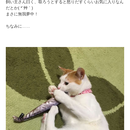
飼い主さん曰く、取ろうとすると怒りだすくらいお気に入りなん
だとか( *´艸｀)
まさに無我夢中！
ちなみに……