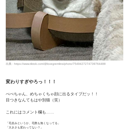
出典 : https://www.tiktok.com/@lovegremlins/photo/7549427274739764488
変わりすぎやろっ！！！
ぺぺちゃん、めちゃくちゃ顔に出るタイプだッ！！
目つきなんてもはや別猫（笑）
これにはコメント欄も……
「毛並みというか、毛艶も無くなってる」
「大きさも変わってない？」