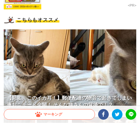
<PR>
こちらもオススメ
【見よ…このイカ耳！】郵便配達の物音で起きてしまい
激おこモード全開！ そんな猫さんの背後で！？
マーキング
Facebookシェア
Twitterシェア
LINE