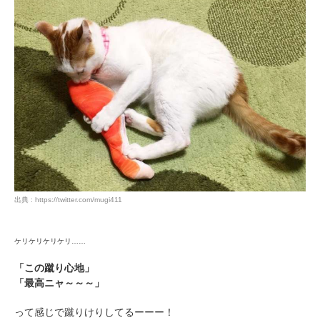
出典 : https://twitter.com/mugi411
ケリケリケリケリ……
「この蹴り心地」
「最高ニャ～～～」
って感じで蹴りけりしてるーーー！