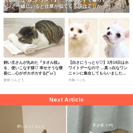
ン。一緒にいると仕草が似てくる説は正しかった♪
飼い主さんが丸めた『タオル枕』
【白さにうっとり♡】3月14日はホ
を、使いこなす猫♡ 幸せそうな寝
ワイトデーなので …真っ白なワン
姿に…心がポカポカする(*´ω`)
ニャンに集合してもらいました！
＾＾
蒼樹 りんどう
大橋 ぺっち