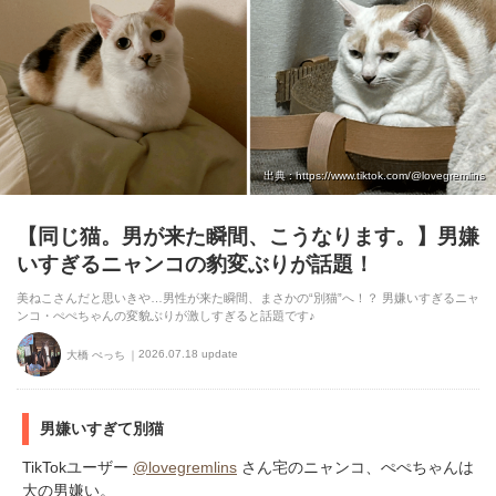
出典 : https://www.tiktok.com/@lovegremlins
【同じ猫。男が来た瞬間、こうなります。】男嫌
いすぎるニャンコの豹変ぶりが話題！
美ねこさんだと思いきや…男性が来た瞬間、まさかの“別猫”へ！？ 男嫌いすぎるニャ
ンコ・ぺぺちゃんの変貌ぶりが激しすぎると話題です♪
2026.07.18 update
大橋 ぺっち
男嫌いすぎて別猫
TikTokユーザー
@lovegremlins
さん宅のニャンコ、ぺぺちゃんは
大の男嫌い。