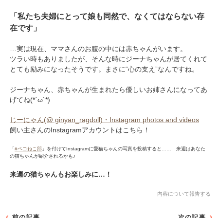
「私たち夫婦にとって娘も同然で、なくてはならない存
在です」
…実は現在、ママさんのお腹の中には赤ちゃんがいます。
ツラい時もありましたが、そんな時にジーナちゃんが居てくれて
とても励みになったそうです。まさに“心の支え”なんですね。
ジーナちゃん、赤ちゃんが生まれたら優しいお姉さんになってあ
げてね(*´ω`*)
じーにゃん(@ ginyan_ragdoll)・Instagram photos and videos
飼い主さんのInstagramアカウントはこちら！
「
#ペコねこ部
」を付けてInstagramに愛猫ちゃんの写真を投稿すると…… 来週はあなた
の猫ちゃんが紹介されるかも♪
来週の猫ちゃんもお楽しみに…！
内容について報告する
前の記事
次の記事