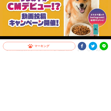
マーキング
【CM出演のチャンス！】愛犬の「おいしい顔」
Facebookシェア
Twitterシェア
が全国へ。メディコート動画投稿キャンペーン開
LINE
催！
愛犬がCMデビュー！？ペットライン『メディコート』では「おいしい顔」の動画投
稿キャンペーンを開催中。グランプリは2026年10月以降公開予定のWEB CMに出演
決定！さらに抽選で総計100名様に「ごほうびセット」をプレゼント。参加はInstagr
amに投稿するだけ。スマホで手軽に、うちの子の晴れ舞台を目指しましょう！
PR
ペットライン株式会社
グランプリはCM出演権！さらに抽選で総計100名様にプ
レゼントも