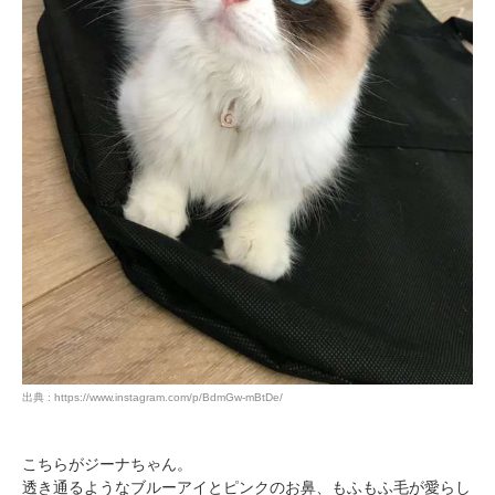
出典 : https://www.instagram.com/p/BdmGw-mBtDe/
こちらがジーナちゃん。
透き通るようなブルーアイとピンクのお鼻、もふもふ毛が愛らし