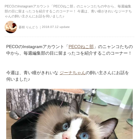
PECOのInstagramアカウント「PECOねこ部」のニャンコたちの中から、毎週編集
部の目に留まったコを紹介するこのコーナー！ 今週は、青い瞳がきれいなジーナち
ゃんの飼い主さんにお話を伺いました♪
2018.07.12 update
蒼樹 りんどう
PECOのInstagramアカウント「
PECOねこ部
」のニャンコたちの
中から、毎週編集部の目に留まったコを紹介するこのコーナー！
今週は、青い瞳がきれいな
ジーナちゃん
の飼い主さんにお話を
伺いました♪