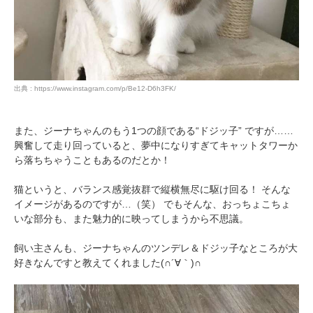
アプリをダウンロードする
出典 : https://www.instagram.com/p/Be12-D6h3FK/
また、ジーナちゃんのもう1つの顔である“ドジッ子” ですが……
興奮して走り回っていると、夢中になりすぎてキャットタワーか
ら落ちちゃうこともあるのだとか！
猫というと、バランス感覚抜群で縦横無尽に駆け回る！ そんな
イメージがあるのですが…（笑） でもそんな、おっちょこちょ
いな部分も、また魅力的に映ってしまうから不思議。
飼い主さんも、ジーナちゃんのツンデレ＆ドジッ子なところが大
好きなんですと教えてくれました(∩´∀｀)∩