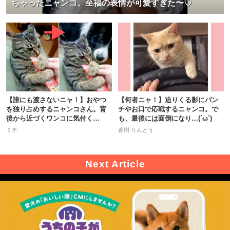
ちゃったニャンコ。至福の表情が可愛すぎた〜♡
【誰にも渡さないニャ！】おやつ
【何者ニャ！】迫りくる影にパン
を独り占めするニャンコさん。背
チやお口で応戦するニャンコ。で
後から近づくワンコに気付く
も、最後には面倒になり…(´ω`)
と…！？
ミチ
蒼樹 りんどう