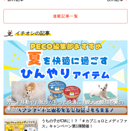
連載記事一覧
イチオシの記事
<PR>
カート移動やお散歩がもっと快適に！愛犬・愛猫を夏の
暑さから守る「ひんやりアイテム」3選！
うちの子がCMに！？「＃カブニョロとメディファ
ス」キャンペーン第1弾開催！