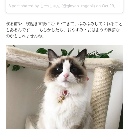
A post shared by じーにゃん (@ginyan_ragdoll)
on
Oct 29, 2017 at 8:48pm PDT
寝る前や、寝起き直後に近づいてきて、ふみふみしてくれること
もあるんです！ …もしかしたら、おやすみ・おはようの挨拶な
のかもしれませんね。
PECOアプリをダウンロード済みの方
アプリで開く
閉じる
pecodogs
pecocats
いぬ部をフォロー
ねこ部をフォロー