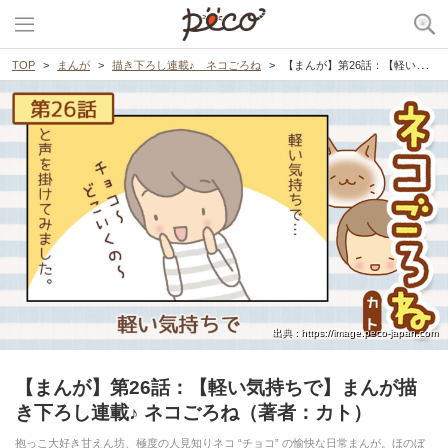
TOP
まんが
描き下ろし連載♪ ネコごろね
【まんが】第26話：【軽い気持ちで】まんが描き下ろし連載♪ ネコごろね（著者：カト）
出典 : https://image.peco-japan.com
【まんが】第26話：【軽い気持ちで】まんが描
き下ろし連載♪ ネコごろね（著者：カト）
抱っこ大好き甘えん坊、極度の人見知りネコ “チョコ” の愉快な日常まんが。ほのぼ