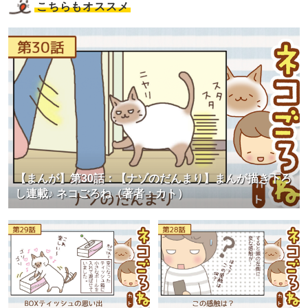
こちらもオススメ
【まんが】第30話：【ナゾのだんまり】まんが描き下ろ
し連載♪ ネコごろね（著者：カト）