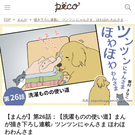
TOP
まんが
描き下ろし連載♪ ツンツン にゃんさま ほわほわ わんさま
【
出典 : https://image.peco-japan.com
【まんが】第26話：【洗濯ものの使い道】まん
が描き下ろし連載♪ ツンツンにゃんさま ほわほ
わわんさま