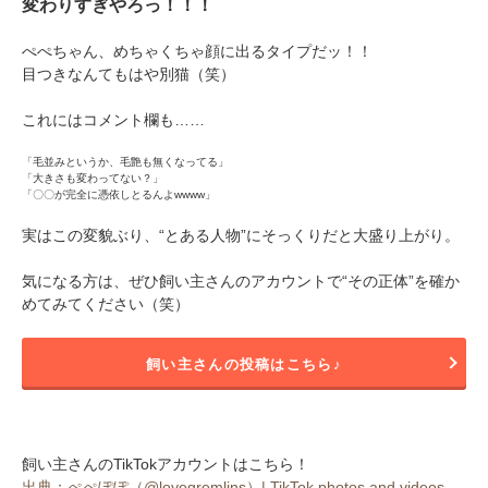
変わりすぎやろっ！！！
ぺぺちゃん、めちゃくちゃ顔に出るタイプだッ！！
目つきなんてもはや別猫（笑）
これにはコメント欄も……
「毛並みというか、毛艶も無くなってる」
「大きさも変わってない？」
「〇〇が完全に憑依しとるんよwwww」
実はこの変貌ぶり、“とある人物”にそっくりだと大盛り上がり。
気になる方は、ぜひ飼い主さんのアカウントで“その正体”を確か
めてみてください（笑）
飼い主さんの投稿はこちら♪
飼い主さんのTikTokアカウントはこちら！
出典：ぺぺぽぽ（@lovegremlins）| TikTok photos and videos