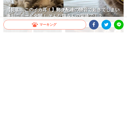
【見よ…このイカ耳！】郵便配達の物音で起きてしまい
激おこモード全開！ そんな猫さんの背後で！？
マーキング
Facebookシェア
Twitterシェア
LINE
足ピーンさせて頰杖！ お気に入り
【お絵描き中でもお構いなし】飼
のソファで横たわるニャンコが、
い主さんを見守っていたニャンズ
くつろぎすぎと話題に(;´∀｀)
が突然の仲間割れ！？ 思わぬ展開
に…
蒼樹 りんどう
大橋 ぺっち