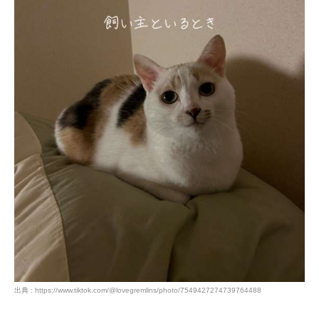
出典 : https://www.tiktok.com/@lovegremlins/photo/7549427274739764488