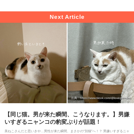
出典 : https://www.tiktok.com/@lovegremlins
【同じ猫。男が来た瞬間、こうなります。】男嫌
いすぎるニャンコの豹変ぶりが話題！
美ねこさんだと思いきや…男性が来た瞬間、まさかの“別猫”へ！？ 男嫌いすぎるニャ