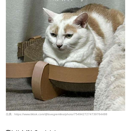
出典 : https://www.tiktok.com/@lovegremlins/photo/7549427274739764488