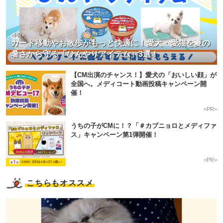
<PR>
カート移動やお散歩がもっと快適に！愛犬・愛猫を夏の
暑さから守る「ひんやりアイテム」3選！
【CM出演のチャンス！】愛犬の「おいしい顔」が
全国へ。メディコート動画投稿キャンペーン開
催！
<PR>
うちの子がCMに！？「＃カブニョロとメディファ
ス」キャンペーン第1弾開催！
<PR>
PECOアプリをダウンロード済みの方
こちらもオススメ
アプリで開く
閉じる