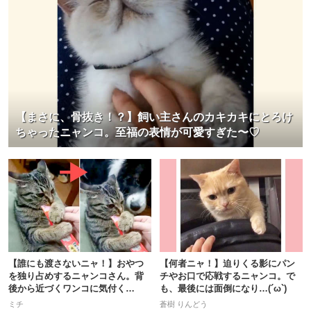
pecodogs
pecocats
いぬ部をフォロー
ねこ部をフォロー
【まさに、骨抜き！？】飼い主さんのカキカキにとろけ
ちゃったニャンコ。至福の表情が可愛すぎた〜♡
アプリをダウンロードする
【誰にも渡さないニャ！】おやつ
【何者ニャ！】迫りくる影にパン
を独り占めするニャンコさん。背
チやお口で応戦するニャンコ。で
後から近づくワンコに気付く
も、最後には面倒になり…(´ω`)
と…！？
ミチ
蒼樹 りんどう