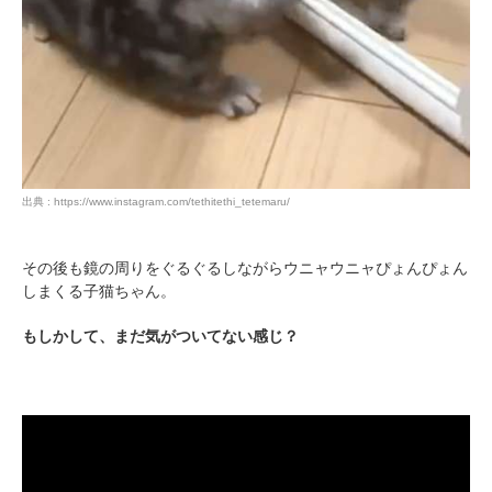
出典 : https://www.instagram.com/tethitethi_tetemaru/
PECOアプリをダウンロード済みの方
アプリで開く
その後も鏡の周りをぐるぐるしながらウニャウニャぴょんぴょん
しまくる子猫ちゃん。
閉じる
もしかして、まだ気がついてない感じ？
pecodogs
pecocats