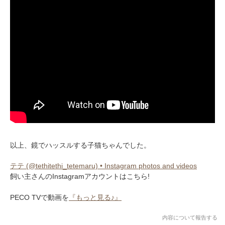
いぬ部をフォロー
ねこ部をフォロー
アプリをダウンロードする
以上、鏡でハッスルする子猫ちゃんでした。
テテ (@tethitethi_tetemaru) • Instagram photos and videos
飼い主さんのInstagramアカウントはこちら!
PECO TVで動画を
『もっと見る♪』
内容について報告する