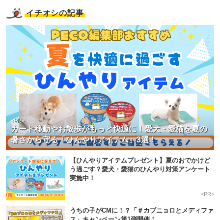
イチオシの記事
<PR>
カート移動やお散歩がもっと快適に！愛犬・愛猫を夏の
暑さから守る「ひんやりアイテム」3選！
【ひんやりアイテムプレゼント】夏のおでかけど
う過ごす？愛犬・愛猫のひんやり対策アンケート
実施中！
<PR>
うちの子がCMに！？「＃カブニョロとメディファ
ス」キャンペーン第1弾開催！