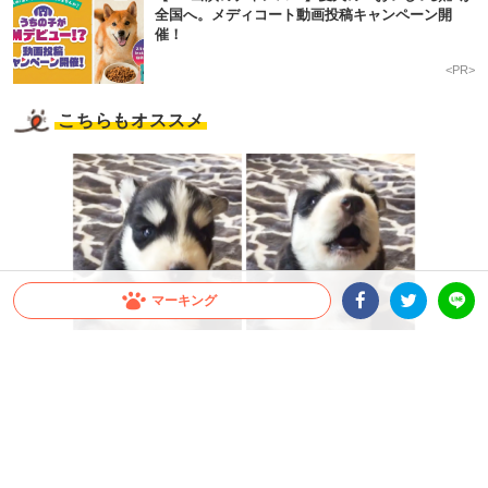
全国へ。メディコート動画投稿キャンペーン開
催！
<PR>
こちらもオススメ
マーキング
Facebookシェア
Twitterシェア
LINE
シベリアン・ハスキーの子犬が初めての遠吠えに挑戦 →
ブタッ鼻混じりの叫びに…笑っちゃう♪