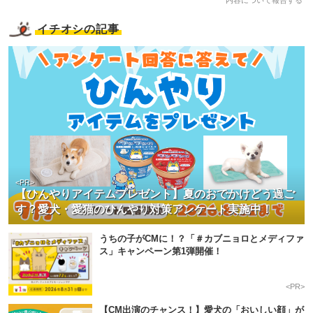
内容について報告する
イチオシの記事
<PR>
【ひんやりアイテムプレゼント】夏のおでかけどう過ご
す？愛犬・愛猫のひんやり対策アンケート実施中！
うちの子がCMに！？「＃カブニョロとメディファ
ス」キャンペーン第1弾開催！
<PR>
【CM出演のチャンス！】愛犬の「おいしい顔」が