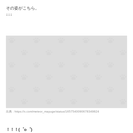
その姿がこちら。
↓↓↓
出典 : https://x.com/meteor_mayuge/status/1657540090678349824
！！！(゜o゜)