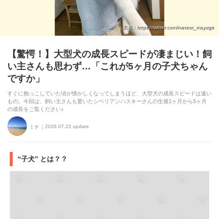
出典 : https://twitter.com/meteor_mayuge
【驚愕！】大型犬の成長スピードが凄まじい！飼
い主さんも思わず…「これが5ヶ月の子犬ちゃん
ですか」
すぐに抱っこしていた頃が懐かしくなってしまうほど、大型犬の成長スピードは速い
もの。今回は、飼い主さんも驚いたシベリアンハスキーさんの生後1ヶ月から5ヶ月
の成長をご覧ください♪
2026.07.22 update
ミチ
“子犬” とは？？