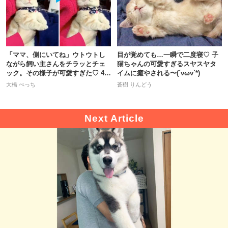
「ママ、側にいてね」ウトウトし
目が覚めても…一瞬で二度寝♡ 子
ながら飼い主さんをチラッとチェ
猫ちゃんの可愛すぎるスヤスヤタ
ック。その様子が可愛すぎた♡ 46
イムに癒やされる〜(´vωv`*)
秒
大橋 ぺっち
蒼樹 りんどう