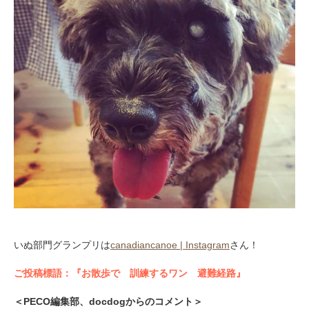
いぬ部門グランプリは
canadiancanoe | Instagram
さん！
ご投稿標語：『お散歩で 訓練するワン 避難経路』
＜PECO編集部、docdogからのコメント＞