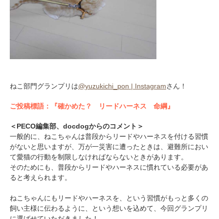
PECOアプリをダウンロード済みの方
アプリで開く
ねこ部門グランプリは
@yuzukichi_pon | Instagram
さん！
閉じる
ご投稿標語：『確かめた？ リードハーネス 命綱』
＜PECO編集部、docdogからのコメント＞
一般的に、ねこちゃんは普段からリードやハーネスを付ける習慣
がないと思いますが、万が一災害に遭ったときは、避難所におい
て愛猫の行動を制限しなければならないときがあります。
そのためにも、普段からリードやハーネスに慣れている必要があ
pecodogs
pecocats
ると考えられます。
いぬ部をフォロー
ねこ部をフォロー
ねこちゃんにもリードやハーネスを、という習慣がもっと多くの
飼い主様に伝わるように、という想いを込めて、今回グランプリ
に選ばせていただきました！