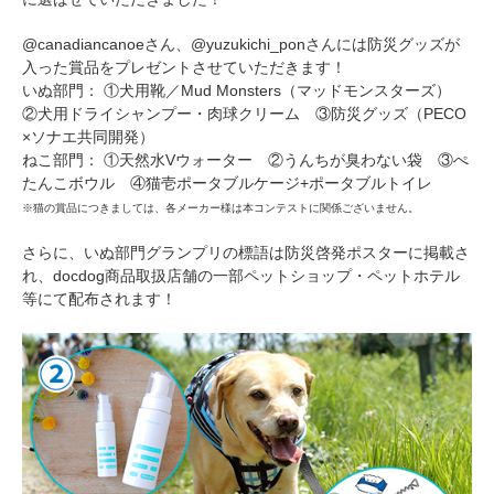
アプリをダウンロードする
@canadiancanoeさん、@yuzukichi_ponさんには防災グッズが
入った賞品をプレゼントさせていただきます！
いぬ部門： ①犬用靴／Mud Monsters（マッドモンスターズ）
②犬用ドライシャンプー・肉球クリーム ③防災グッズ（PECO
×ソナエ共同開発）
ねこ部門： ①天然水Vウォーター ②うんちが臭わない袋 ③ぺ
たんこボウル ④猫壱ポータブルケージ+ポータブルトイレ
※猫の賞品につきましては、各メーカー様は本コンテストに関係ございません。
さらに、いぬ部門グランプリの標語は防災啓発ポスターに掲載さ
れ、docdog商品取扱店舗の一部ペットショップ・ペットホテル
等にて配布されます！