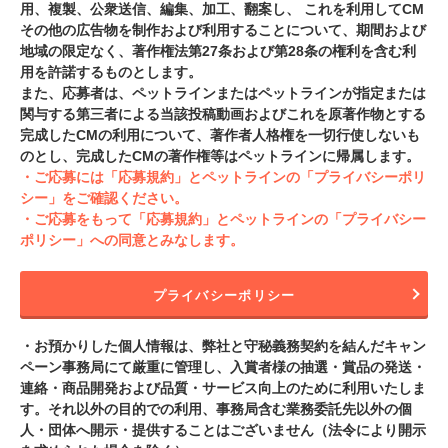
用、複製、公衆送信、編集、加工、翻案し、 これを利用してCM
その他の広告物を制作および利用することについて、期間および
地域の限定なく、著作権法第27条および第28条の権利を含む利
用を許諾するものとします。
また、応募者は、ペットラインまたはペットラインが指定または
関与する第三者による当該投稿動画およびこれを原著作物とする
完成したCMの利用について、著作者人格権を一切行使しないも
のとし、完成したCMの著作権等はペットラインに帰属します。
・ご応募には「応募規約」とペットラインの「プライバシーポリ
シー」をご確認ください。
・ご応募をもって「応募規約」とペットラインの「プライバシー
ポリシー」への同意とみなします。
プライバシーポリシー
・お預かりした個人情報は、弊社と守秘義務契約を結んだキャン
ペーン事務局にて厳重に管理し、入賞者様の抽選・賞品の発送・
連絡・商品開発および品質・サービス向上のために利用いたしま
す。それ以外の目的での利用、事務局含む業務委託先以外の個
人・団体へ開示・提供することはございません（法令により開示