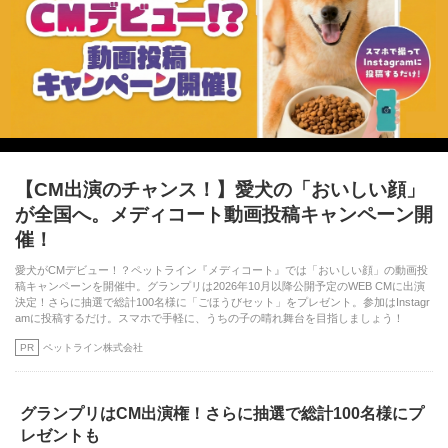
【CM出演のチャンス！】愛犬の「おいしい顔」
が全国へ。メディコート動画投稿キャンペーン開
催！
愛犬がCMデビュー！？ペットライン『メディコート』では「おいしい顔」の動画投
稿キャンペーンを開催中。グランプリは2026年10月以降公開予定のWEB CMに出演
決定！さらに抽選で総計100名様に「ごほうびセット」をプレゼント。参加はInstagr
amに投稿するだけ。スマホで手軽に、うちの子の晴れ舞台を目指しましょう！
PR
ペットライン株式会社
グランプリはCM出演権！さらに抽選で総計100名様にプ
レゼントも