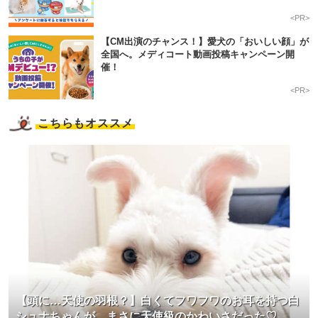
<PR>
【CM出演のチャンス！】愛犬の「おいしい顔」が
pecodogs
pecocats
全国へ。メディコート動画投稿キャンペーン開
いぬ部をフォロー
ねこ部をフォロー
催！
<PR>
アプリをダウンロードする
こちらもオススメ
【頭に…天使の羽根？】白くてフワフワのお耳を持つ白
シュナちゃんが、まさに天使級のかわいさだった♡