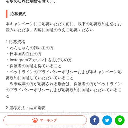
を求められた場合を除く）。
応募規約
本キャンペーンにご応募いただく前に、以下の応募規約を必ずお
読みいただき、内容に同意のうえご応募ください
1.応募資格
・わんちゃんの飼い主の方
・日本国内在住の方
・Instagramアカウントをお持ちの方
・保護者の同意を得ていること
・ペットラインのプライバシーポリシーおよび本キャンペーン応
募規約に同意していただいていること
※未成年の方が応募される場合は、保護者の方がペットライン
のプライバシーポリシーおよび応募規約に同意いただいているこ
と
2.選考方法・結果発表
・「グランプリ CM出演権」は厳正なる選考のうえ、WEB CMに
採用する動画を決定いたします
マーキング
・「メディコート賞」は厳正なる抽選のうえ、入賞者を決定いた