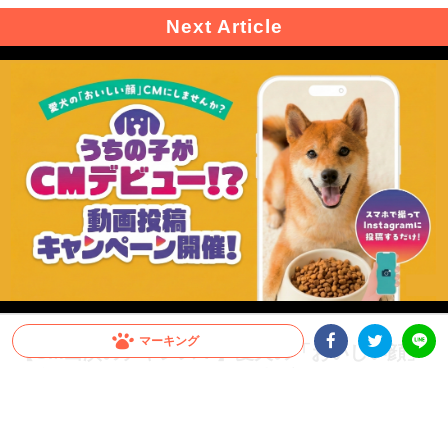
マーキング
【CM出演のチャンス！】愛犬の「おいしい顔」
が全国へ。メディコート動画投稿キャンペーン開
Facebookシェア
Twitterシェア
LINE
催！
愛犬がCMデビュー！？ペットライン『メディコート』では「おいしい顔」の動画投