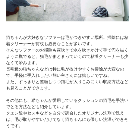
pecodogs
pecocats
いぬ部をフォロー
ねこ部をフォロー
アプリをダウンロードする
猫ちゃんが大好きなソファーは毛がつきやすい場所。掃除には粘
着クリーナーが何枚も必要なことが多いです。
そんなソファーのお掃除も霧吹きで水を吹きかけて手で円を描く
ように撫でると、猫毛がまとまっていくので粘着クリーナーも少
なくて済みます。
長毛種の猫ちゃんなどは特に毛が抜けやすくお掃除が大変なの
で、手軽に手入れしたい飼い主さんには嬉しいですね。
また、すっきりと整頓しつつ猫毛が入りこみにくい収納方法など
も見ることができます。
その他にも、猫ちゃんが愛用しているクッションの猫毛を手洗い
でとる方法なども紹介しています。
クエン酸やセスキなどを自分で調合したオリジナル洗剤で洗え
ば、毛が取りやすいだけでなく猫ちゃんにも優しい洗濯ができそ
うです。