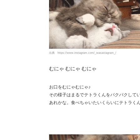
出典
https://www.instagram.com/_wasastagram_/
むにゃ むにゃ むにゃ
お口をむにゃむにゃ♪
その様子はまるでテトラくんをパクパクして
あれかな。食べちゃいたいくらいにテトラく