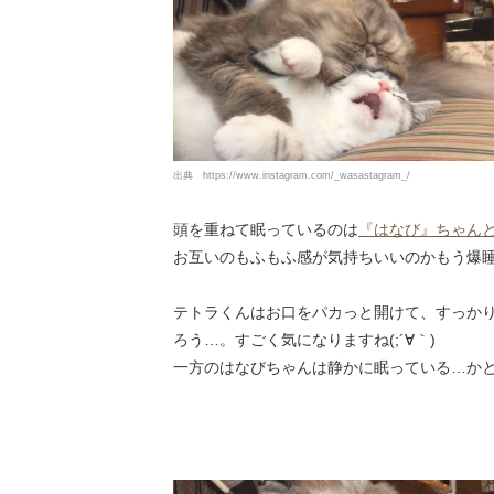
出典
https://www.instagram.com/_wasastagram_/
頭を重ねて眠っているのは
『はなび』ちゃん
お互いのもふもふ感が気持ちいいのかもう爆睡
テトラくんはお口をパカっと開けて、すっかり
ろう…。すごく気になりますね(;´∀｀)
一方のはなびちゃんは静かに眠っている…か