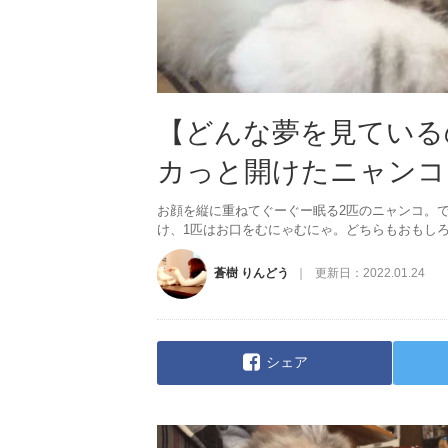
【どんな夢を見ている
カっと開けたニャンコ
お顔を縦に重ねてぐーぐー眠る2匹のニャンコ。
け、1匹はお口をむにゃむにゃ。どちらもおもし
蒼樹 りんどう
更新日：
2022.01.24
シェア