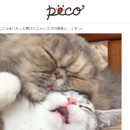
PECO
むにゃ&パカっと開けたニャンコズの寝姿に…くすっ♪