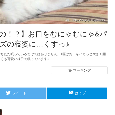
出典 ： https://image.peco-japan.com
の！？】お口をむにゃむにゃ&パ
ズの寝姿に…くすっ♪
でもただ眠っているわけではありません。1匹はお口をパカっと大きく開
ろくも可愛い様子で眠っています♪
マーキング
ツイート
はてブ