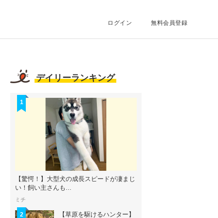
ログイン
無料会員登録
デイリーランキング
1
【驚愕！】大型犬の成長スピードが凄まじ
い！飼い主さんも...
ミチ
【草原を駆けるハンター】
2