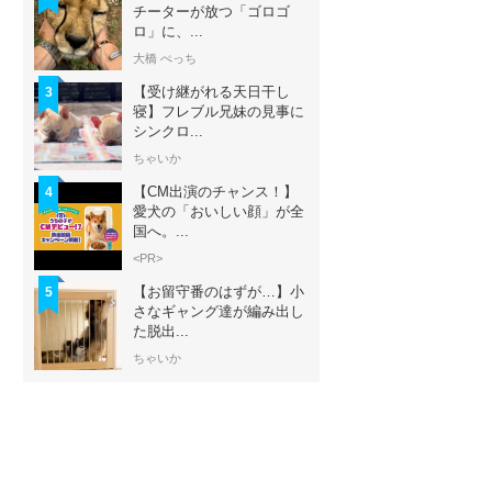
チーターが放つ「ゴロゴ
ロ」に、...
大橋 ぺっち
【受け継がれる天日干し
3
寝】フレブル兄妹の見事に
シンクロ...
ちゃいか
【CM出演のチャンス！】
4
愛犬の「おいしい顔」が全
国へ。...
<PR>
【お留守番のはずが…】小
5
さなギャング達が編み出し
た脱出...
ちゃいか