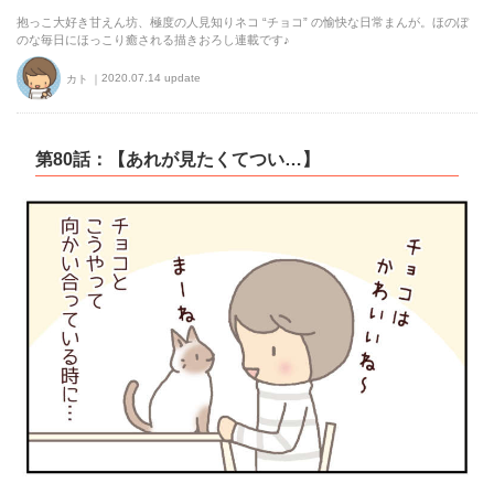
抱っこ大好き甘えん坊、極度の人見知りネコ “チョコ” の愉快な日常まんが。ほのぼ
のな毎日にほっこり癒される描きおろし連載です♪
2020.07.14 update
カト
第80話：【あれが見たくてつい…】