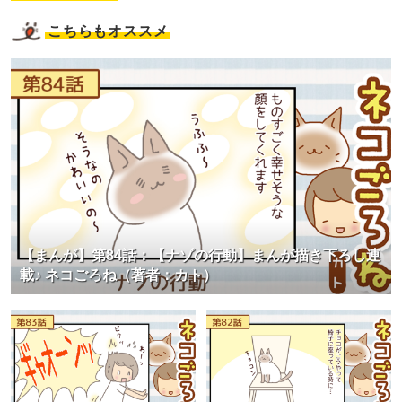
こちらもオススメ
【まんが】第84話：【ナゾの行動】まんが描き下ろし連
載♪ ネコごろね（著者：カト）