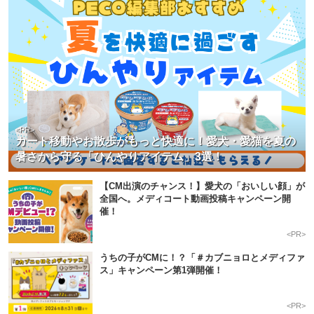
<PR>
カート移動やお散歩がもっと快適に！愛犬・愛猫を夏の
暑さから守る「ひんやりアイテム」3選！
【CM出演のチャンス！】愛犬の「おいしい顔」が
全国へ。メディコート動画投稿キャンペーン開
催！
<PR>
うちの子がCMに！？「＃カブニョロとメディファ
ス」キャンペーン第1弾開催！
<PR>