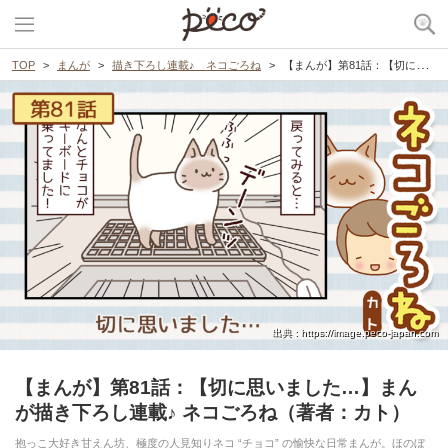
TOP
まんが
描き下ろし連載♪ ネコごろね
【まんが】第81話：【切に思いました…】まんが描き下ろし連載♪ ネコごろね（著者：カト）
出典 : https://image.peco-japan.com
【まんが】第81話：【切に思いました…】まん
が描き下ろし連載♪ ネコごろね（著者：カト）
抱っこ大好き甘えん坊、極度の人見知りネコ “チョコ” の愉快な日常まんが。ほのぼ