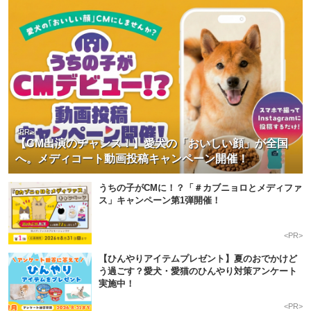
<PR>
【CM出演のチャンス！】愛犬の「おいしい顔」が全国
へ。メディコート動画投稿キャンペーン開催！
うちの子がCMに！？「＃カブニョロとメディファ
ス」キャンペーン第1弾開催！
<PR>
【ひんやりアイテムプレゼント】夏のおでかけど
う過ごす？愛犬・愛猫のひんやり対策アンケート
実施中！
<PR>