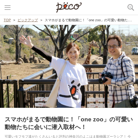
TOP
ピックアップ
スマホがまるで動物園に！「one zoo」の可愛い動物たちに会いに潜入取材へ！
スマホがまるで動物園に！「one zoo」の可愛い
動物たちに会いに潜入取材へ！
可愛いモフモフ達がたくさんいると評判の神奈川のよこはま動物園ズーラシア！ 今