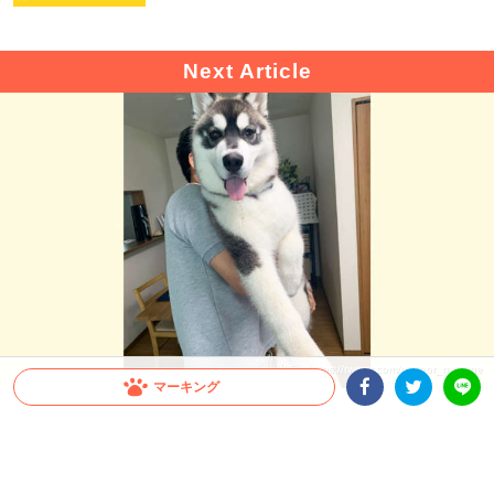
出典 : https://twitter.com/meteor_mayuge
マーキング
Facebookシェア
Twitterシェア
LINE
【驚愕！】大型犬の成長スピードが凄まじい！飼
い主さんも思わず…「これが5ヶ月の子犬ちゃん
ですか」