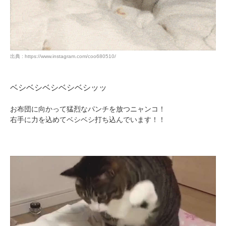
出典 : https://www.instagram.com/coo680510/
ベシベシベシベシベシッッ
お布団に向かって猛烈なパンチを放つニャンコ！
右手に力を込めてベシベシ打ち込んでいます！！