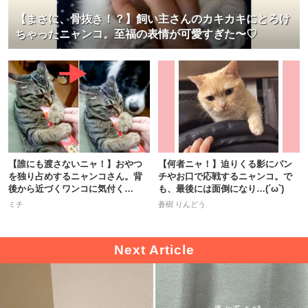
【まさに、骨抜き！？】飼い主さんのカキカキにとろけ
ちゃったニャンコ。至福の表情が可愛すぎた〜♡
【誰にも渡さないニャ！】おやつ
【何者ニャ！】迫りくる影にパン
を独り占めするニャンコさん。背
チやお口で応戦するニャンコ。で
後から近づくワンコに気付く
も、最後には面倒になり…(´ω`)
と…！？
ミチ
蒼樹 りんどう