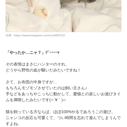
アプリをダウンロードする
出典 : https://www.instagram.com/coo680510/
「やったか…ニャ？」ｼﾞｰｰｰｰｯ
その表情はまさにハンターのそれ。
どうやら野性の血が騒いだみたいですね！
さて、お布団の中身ですが…
もちろんモゾモゾさせていたのは飼い主さん♪
手などをあっちやこっちに動かして、愛猫との楽しいお遊びタイ
ムを満喫したみたいです(∩´∀｀)∩
猫を飼っている方ならば、ほぼ100%やるであろうこの遊び。
ニャンコの反応も可愛くて、つい時間を忘れて遊んでしまうんで
すよね。