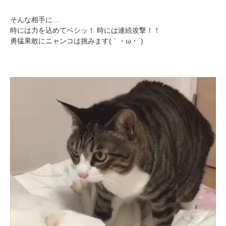
そんな相手に…
時には力を込めてベシッ！ 時には連続攻撃！！
勇猛果敢にニャンコは挑みます(｀・ω・´)
PECOアプリをダウンロード済みの方
アプリで開く
閉じる
pecodogs
pecocats
いぬ部をフォロー
ねこ部をフォロー