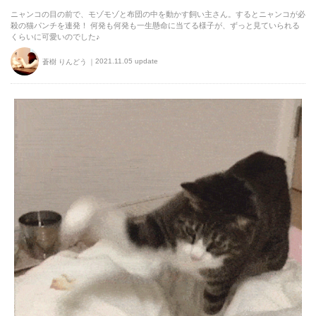
ニャンコの目の前で、モゾモゾと布団の中を動かす飼い主さん。するとニャンコが必
殺の猫パンチを連発！ 何発も何発も一生懸命に当てる様子が、ずっと見ていられる
くらいに可愛いのでした♪
2021.11.05 update
蒼樹 りんどう