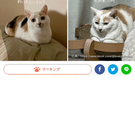
出典 : https://www.tiktok.com/@lovegremlins
マーキング
【同じ猫。男が来た瞬間、こうなります。】男嫌
いすぎるニャンコの豹変ぶりが話題！
Facebookシェア
Twitterシェア
LINE
美ねこさんだと思いきや…男性が来た瞬間、まさかの“別猫”へ！？ 男嫌いすぎるニャ
ンコ・ぺぺちゃんの変貌ぶりが激しすぎると話題です♪
2026.07.18 update
大橋 ぺっち
男嫌いすぎて別猫