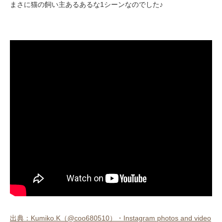
まさに猫の飼い主あるあるな1シーンなのでした♪
出典：Kumiko.K（@coo680510）・Instagram photos and video