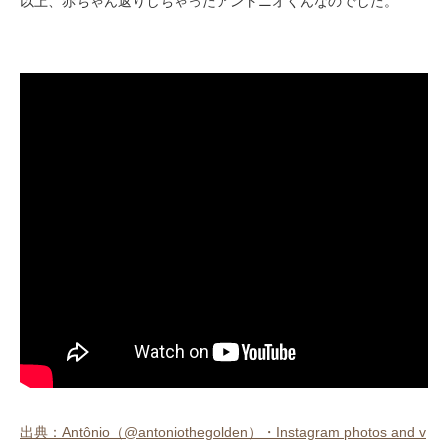
以上、赤ちゃん返りしちゃったアントニオくんなのでした。
出典：Antônio（@antoniothegolden）・Instagram photos and v