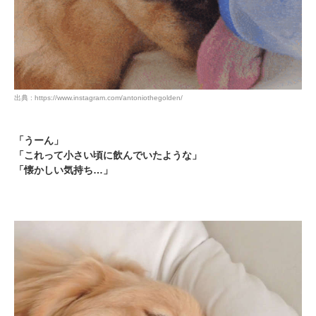
pecodogs
pecocats
いぬ部をフォロー
ねこ部をフォロー
アプリをダウンロードする
出典 : https://www.instagram.com/antoniothegolden/
「うーん」
「これって小さい頃に飲んでいたような」
「懐かしい気持ち…」