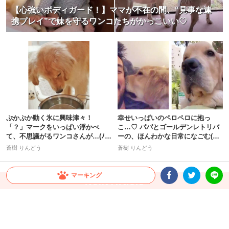
【心強いボディガード！】ママが不在の間、“見事な連
携プレイ”で妹を守るワンコたちがかっこいい♡
ぷかぷか動く氷に興味津々！
幸せいっぱいのペロペロに抱っ
「？」マークをいっぱい浮かべ
こ…♡ パパとゴールデンレトリバ
て、不思議がるワンコさんが…(ﾉ´∀
ーの、ほんわかな日常になごむ(人
｀*)
´∀｀)
蒼樹 りんどう
蒼樹 りんどう
マーキング
Facebookシェア
Twitterシェア
LINE