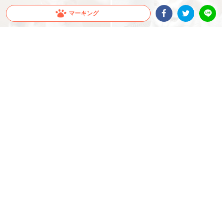
マーキング
Facebookシェア
Twitterシェア
LINE
出典 : https://www.tiktok.com/@lovegremlins
【同じ猫。男が来た瞬間、こうなります。】男嫌
いすぎるニャンコの豹変ぶりが話題！
美ねこさんだと思いきや…男性が来た瞬間、まさかの“別猫”へ！？ 男嫌いすぎるニャ
ンコ・ぺぺちゃんの変貌ぶりが激しすぎると話題です♪
2026.07.18 update
大橋 ぺっち
男嫌いすぎて別猫
TikTokユーザー
@lovegremlins
さん宅のニャンコ、ぺぺちゃんは
大の男嫌い。