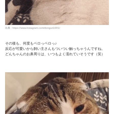
PECOアプリをダウンロード済みの方
出典 : https://www.instagram.com/donguri1001/
アプリで開く
閉じる
その後も、何度もペロっペロっ♪
反応が可愛いから飼い主さんもついつい触っちゃうんですね。
どんちゃんのお鼻周りは、いつもよく濡れていそうです（笑）
pecodogs
pecocats
いぬ部をフォロー
ねこ部をフォロー
アプリをダウンロードする