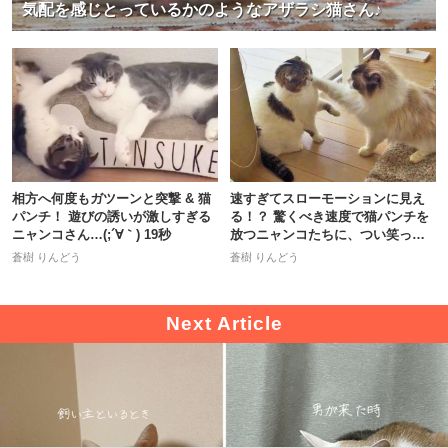
気配を感じとっているかのようなアザラシ猫さん♪
相方へ何度もガツーンと突撃 & 猫
速すぎてスローモーションに見え
パンチ！ 遊びの誘いが激しすぎる
る！？ 驚くべき速度で猫パンチを
ニャンコさん…(;´∀｀) 19秒
放つニャンコたちに、つい笑っち
ゃう♪
蒼樹 りんどう
蒼樹 りんどう