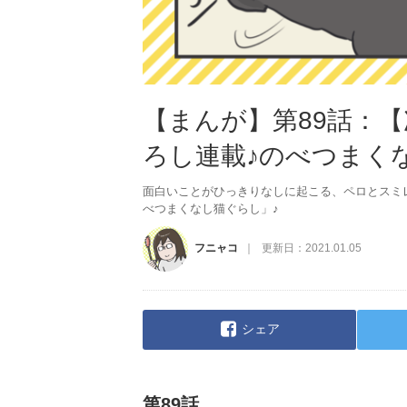
【まんが】第89話：
ろし連載♪のべつまく
面白いことがひっきりなしに起こる、ペロとスミ
べつまくなし猫ぐらし」♪
フニャコ
更新日：
2021.01.05
シェア
第89話