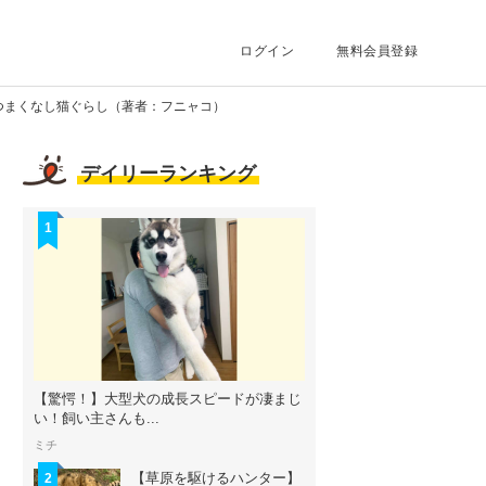
ログイン
無料会員登録
つまくなし猫ぐらし（著者：フニャコ）
デイリーランキング
1
【驚愕！】大型犬の成長スピードが凄まじ
い！飼い主さんも...
ミチ
【草原を駆けるハンター】
2