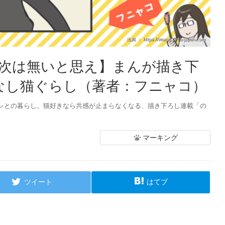
出典 ： https://image.peco-japan.com
【次は無いと思え】まんが描き下
なし猫ぐらし（著者：フニャコ）
レとの暮らし。猫好きなら共感が止まらなくなる、描き下ろし連載「の
マーキング
ツイート
はてブ