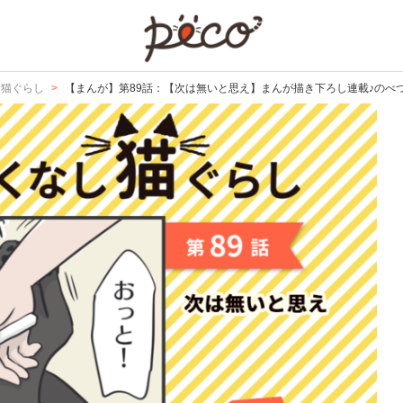
PECO
し猫ぐらし
【まんが】第89話：【次は無いと思え】まんが描き下ろし連載♪のべ