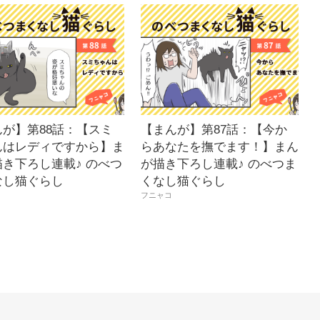
んが】第88話：【スミ
【まんが】第87話：【今か
んはレディですから】ま
らあなたを撫でます！】まん
き下ろし連載♪ のべつ
が描き下ろし連載♪ のべつま
なし猫ぐらし
くなし猫ぐらし
フニャコ