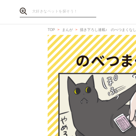
TOP
まんが
描き下ろし連載♪ のべつまくな