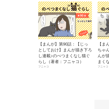
【まんが】第90話：【じっ
【ま
としておけ】まんが描き下ろ
ちゃ
し連載♪のべつまくなし猫ぐ
んが描
らし（著者：フニャコ）
まく
フニャコ
フニャコ