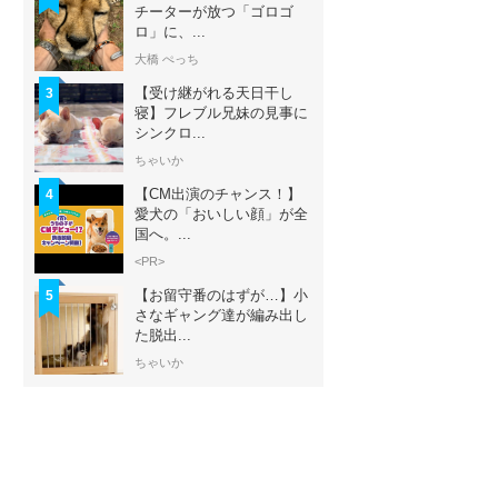
チーターが放つ「ゴロゴ
ロ」に、...
大橋 ぺっち
【受け継がれる天日干し
3
寝】フレブル兄妹の見事に
シンクロ...
ちゃいか
【CM出演のチャンス！】
4
愛犬の「おいしい顔」が全
国へ。...
<PR>
【お留守番のはずが…】小
5
さなギャング達が編み出し
た脱出...
ちゃいか