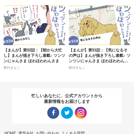
【まんが】第92話：【朝から大忙
【まんが】第91話：【気になるそ
し】まんが描き下ろし連載♪ ツンツ
の声は】まんが描き下ろし連載♪ ツ
ンにゃんさま ほわほわわんさま
ンツンにゃんさま ほわほわわんさ
ま
餅付きなこ
餅付きなこ
忙しいあなたに、公式アカウントから
最新情報をお届けします
Facebo
Twitter
Instagra
HOME
運営会社
お問い合わせ
よくある質問