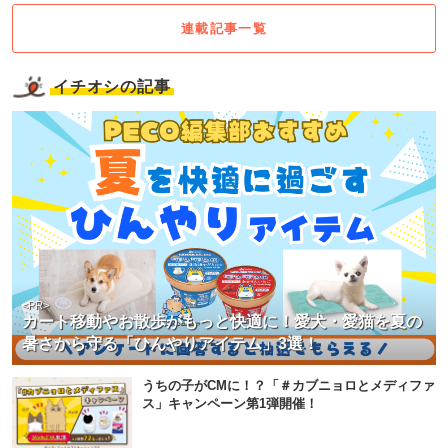
連載記事一覧
イチオシの記事
<PR>
カート移動やお散歩がもっと快適に！愛犬・愛猫を夏の
暑さから守る「ひんやりアイテム」3選！
うちの子がCMに！？「＃カブニョロとメディファ
ス」キャンペーン第1弾開催！