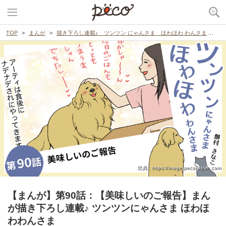
TOP
まんが
描き下ろし連載♪ ツンツン にゃんさま ほわほわ わんさま
【
出典 : https://image.peco-japan.com
【まんが】第90話：【美味しいのご報告】まん
が描き下ろし連載♪ ツンツンにゃんさま ほわほ
わわんさま