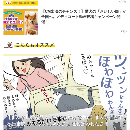
<PR>
【CM出演のチャンス！】愛犬の「おいしい顔」が
全国へ。メディコート動画投稿キャンペーン開
催！
<PR>
こちらもオススメ
【まんが】第93話：【みてるだけで幸せ】まんが描き下
ろし連載♪ ツンツンにゃんさま ほわほわわんさま