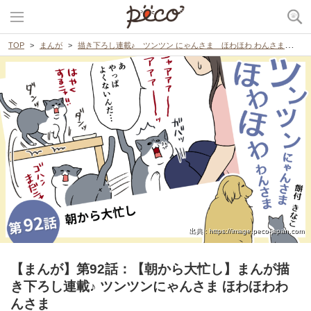
TOP
まんが
描き下ろし連載♪ ツンツン にゃんさま ほわほわ わんさま
【
出典 : https://image.peco-japan.com
【まんが】第92話：【朝から大忙し】まんが描
き下ろし連載♪ ツンツンにゃんさま ほわほわわ
んさま