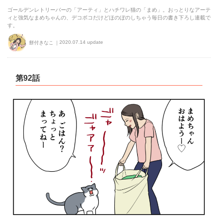
ゴールデンレトリーバーの「アーティ」とハチワレ猫の「まめ」。おっとりなアーテ
ィと強気なまめちゃんの、デコボコだけどほのぼのしちゃう毎日の書き下ろし連載で
す。
2020.07.14 update
餅付きなこ
第92話