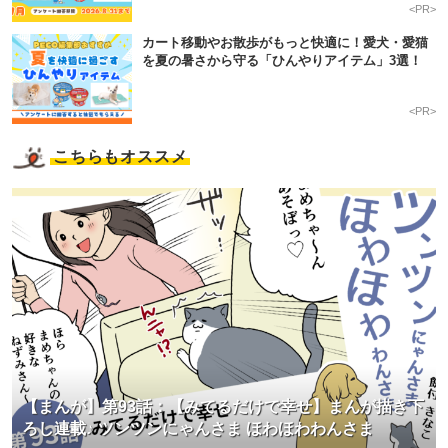
<PR>
カート移動やお散歩がもっと快適に！愛犬・愛猫
を夏の暑さから守る「ひんやりアイテム」3選！
<PR>
こちらもオススメ
【まんが】第93話：【みてるだけで幸せ】まんが描き下
ろし連載♪ ツンツンにゃんさま ほわほわわんさま