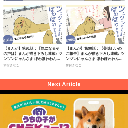
【まんが】第91話：【気になるそ
【まんが】第90話：【美味しいの
の声は】まんが描き下ろし連載♪ ツ
ご報告】まんが描き下ろし連載♪ ツ
ンツンにゃんさま ほわほわわんさ
ンツンにゃんさま ほわほわわんさ
ま
ま
餅付きなこ
餅付きなこ