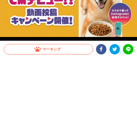
マーキング
【CM出演のチャンス！】愛犬の「おいしい顔」
が全国へ。メディコート動画投稿キャンペーン開
Facebookシェア
Twitterシェア
LINE
催！
愛犬がCMデビュー！？ペットライン『メディコート』では「おいしい顔」の動画投
稿キャンペーンを開催中。グランプリは2026年10月以降公開予定のWEB CMに出演
決定！さらに抽選で総計100名様に「ごほうびセット」をプレゼント。参加はInstagr
amに投稿するだけ。スマホで手軽に、うちの子の晴れ舞台を目指しましょう！
PR
ペットライン株式会社
グランプリはCM出演権！さらに抽選で総計100名様
にプレゼントも