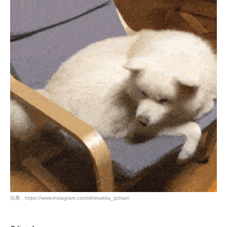
閉じる
pecodogs
pecocats
いぬ部をフォロー
ねこ部をフォロー
アプリをダウンロードする
出典 : https://www.instagram.com/shiroakita_qchan/