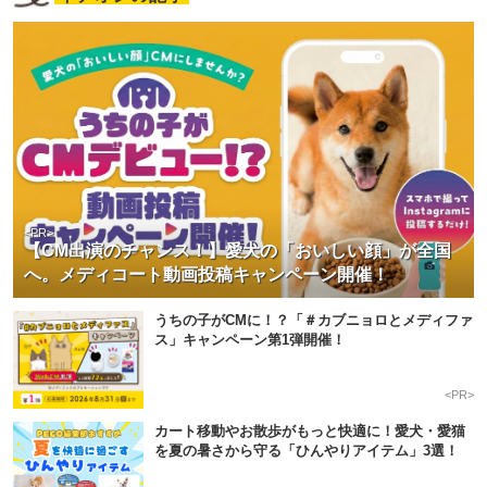
<PR>
【CM出演のチャンス！】愛犬の「おいしい顔」が全国
へ。メディコート動画投稿キャンペーン開催！
うちの子がCMに！？「＃カブニョロとメディファ
ス」キャンペーン第1弾開催！
<PR>
カート移動やお散歩がもっと快適に！愛犬・愛猫
を夏の暑さから守る「ひんやりアイテム」3選！