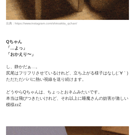
出典 : https://www.instagram.com/shiroakita_qchan/
Qちゃん
「…よっ」
「おかえり〜」
し、静かだぁ…。
尻尾はフリフリさせているけれど、立ち上がる様子はなし(;´∀｀)
ただただパパに熱い視線を送り続けます。
どうやらQちゃんは、ちょっとおネムみたいです。
本当は飛びつきたいけれど、それ以上に睡魔さんの妨害が激しい
模様zzZ
PECOアプリをダウンロード済みの方
アプリで開く