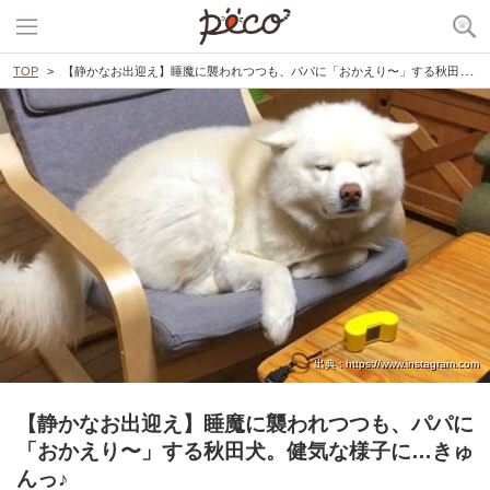
TOP
【静かなお出迎え】睡魔に襲われつつも、パパに「おかえり〜」する秋田犬。健気な様子に…きゅんっ♪
出典 : https://www.instagram.com
【静かなお出迎え】睡魔に襲われつつも、パパに
「おかえり〜」する秋田犬。健気な様子に…きゅ
んっ♪