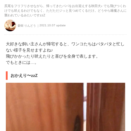
尻尾をフリフリさせながら、帰ってきたパパをお出迎えする秋田犬♪ でも飛びつくわ
けでも吠えるわけでもなく、ただただジッと見つめてくるだけ。どうやら睡魔さんに
襲われているみたいですzzZ
2021.10.07 update
蒼樹 りんどう
大好きな飼い主さんが帰宅すると、ワンコたちはバタバタと忙し
ない様子を見せますよね♪
飛びかかったり吠えたりと喜びを全身で表します。
でもときには…。
おかえり〜zzZ