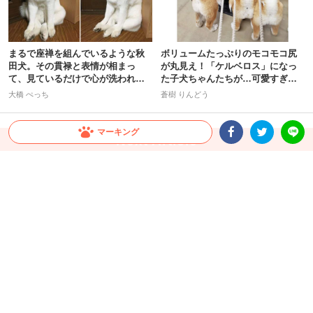
まるで座禅を組んでいるような秋
ボリュームたっぷりのモコモコ尻
田犬。その貫禄と表情が相まっ
が丸見え！「ケルベロス」になっ
て、見ているだけで心が洗われ
た子犬ちゃんたちが…可愛すぎて
る！？
困る♡
大橋 ぺっち
蒼樹 りんどう
マーキング
Facebookシェア
Twitterシェア
LINE