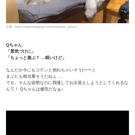
出典 : https://www.instagram.com/shiroakita_qchan/
Qちゃん
「景気づけに」
「ちょっと遊ぶ？ …眠いけど」
なんだか今にもコテンと倒れちゃいそう(ーー;)
まぶたも相当重そうだねぇ…。
でも、そんな状態なのに我慢してお出迎えしようとしてくれるな
んて！ Qちゃんは健気だなぁ♪