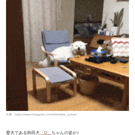
出典 : https://www.instagram.com/shiroakita_qchan/
愛犬である秋田犬
「Q」
ちゃんの姿が♪