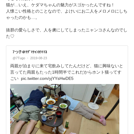
猫が…いえ、ケダマちゃんの魅力がスゴかったんですね！
人懐こい性格とのことなので、よけいにお二人をメロメロにしち
ゃったのかも…。
抜群の愛らしさで、人を虜にしてしまったニャンコさんなのでし
た♡
7つ子＠ｹﾀﾞﾏﾁｬﾝｶﾜｲｲﾈ
@7Tugo
2019-08-23
両親が泊まりに来て宅飲みしてたんだけど、猫に興味ないと
言ってた両親もたった1時間半でこれだからホント猫ってす
ごい
pic.twitter.com/yjYYsHwDE5