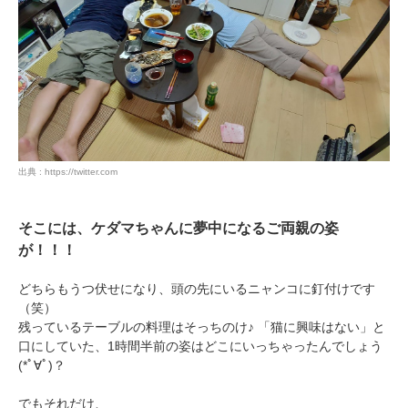
PECOアプリをダウンロード済みの方
アプリで開く
閉じる
出典 : https://twitter.com
そこには、ケダマちゃんに夢中になるご両親の姿
pecodogs
pecocats
が！！！
いぬ部をフォロー
ねこ部をフォロー
どちらもうつ伏せになり、頭の先にいるニャンコに釘付けです
（笑）
アプリをダウンロードする
残っているテーブルの料理はそっちのけ♪ 「猫に興味はない」と
口にしていた、1時間半前の姿はどこにいっちゃったんでしょう
(*ﾟ∀ﾟ)？
でもそれだけ、