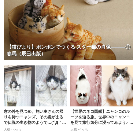
【猫びより】ボンボンでつくる スター猫の肖像―――①
春馬（辰巳出版）
窓の外を見つめ、飼い主さんの帰
【世界のネコ図鑑】ニャンコのル
りを待つニャンズ。その姿がまる
ーツを辿る旅。世界中のニャンコ
で伝説の生き物のようで…(*´Д｀)
を見て旅行気分に浸ってみよう♪ 1
笑
3枚
大橋 ぺっち
大橋 ぺっち