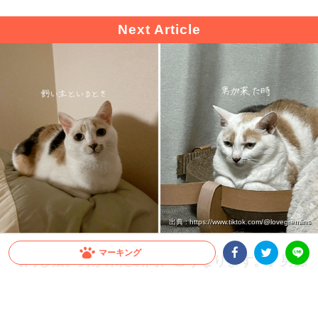
出典 : https://www.tiktok.com/@lovegremlins
マーキング
【同じ猫。男が来た瞬間、こうなります。】男嫌
Facebookシェア
Twitterシェア
いすぎるニャンコの豹変ぶりが話題！
LINE
美ねこさんだと思いきや…男性が来た瞬間、まさかの“別猫”へ！？ 男嫌いすぎるニャ
ンコ・ぺぺちゃんの変貌ぶりが激しすぎると話題です♪