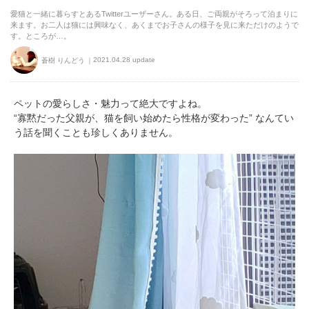
愛猫と一緒に暮らすとあるTwitterユーザーさん。ある日、ご両親がそろって泊まりに
来ます。お二人は猫には興味なく、あくまでお子さんの様子を見に来ただけのようで
す。ところが…。
2021.04.28 update
蒼樹 りんどう
ペットの愛らしさ・魅力って絶大ですよね。
“寡黙だった父親が、猫を飼い始めたら性格が変わった” なんてい
う話を聞くことも珍しくありません。