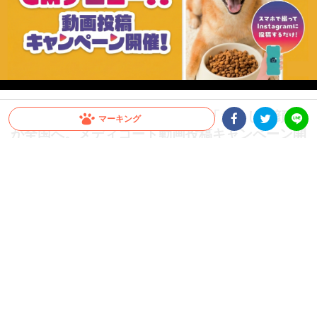
【CM出演のチャンス！】愛犬の「おいしい顔」
マーキング
が全国へ。メディコート動画投稿キャンペーン開
Facebookシェア
Twitterシェア
LINE
催！
愛犬がCMデビュー！？ペットライン『メディコート』では「おいしい顔」の動画投
稿キャンペーンを開催中。グランプリは2026年10月以降公開予定のWEB CMに出演
決定！さらに抽選で総計100名様に「ごほうびセット」をプレゼント。参加はInstagr
amに投稿するだけ。スマホで手軽に、うちの子の晴れ舞台を目指しましょう！
PR
ペットライン株式会社
グランプリはCM出演権！さらに抽選で総計100名様にプ
レゼントも