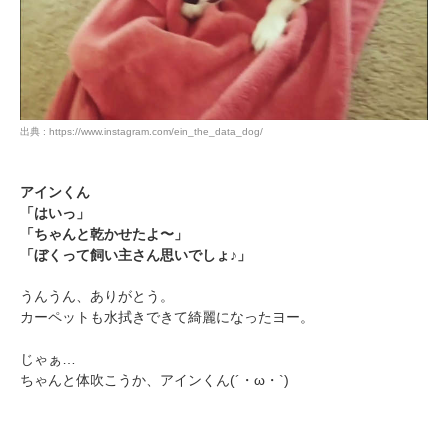
出典 : https://www.instagram.com/ein_the_data_dog/
アインくん
「はいっ」
「ちゃんと乾かせたよ〜」
「ぼくって飼い主さん思いでしょ♪」
うんうん、ありがとう。
カーペットも水拭きできて綺麗になったヨー。
じゃぁ…
ちゃんと体吹こうか、アインくん(´・ω・`)