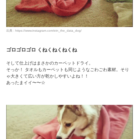
閉じる
出典 : https://www.instagram.com/ein_the_data_dog/
pecodogs
pecocats
ゴロゴロゴロ くねくねくねくね
いぬ部をフォロー
ねこ部をフォロー
そして仕上げはまさかのカーペットドライ。
そっか！ タオルもカーペットも同じようなごわごわ素材。そり
ゃ大きくて広い方が乾かしやすいよね！！
アプリをダウンロードする
あったまイイ〜〜☆