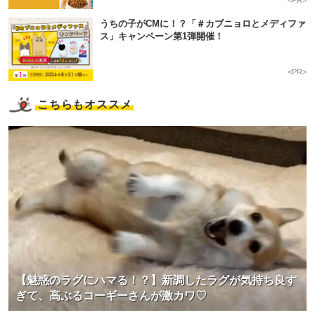
<PR>
うちの子がCMに！？「＃カブニョロとメディファ
ス」キャンペーン第1弾開催！
<PR>
こちらもオススメ
【魅惑のラグにハマる！？】新調したラグが気持ち良す
ぎて、高ぶるコーギーさんが激カワ♡