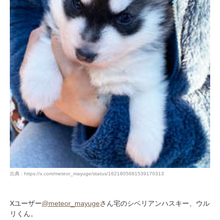
出典 : https://x.com/meteor_mayuge/status/1621805681539170313
Xユーザー
@meteor_mayuge
さん宅のシベリアンハスキー、ウル
リくん。