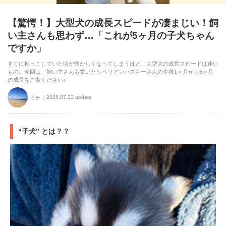
【驚愕！】大型犬の成長スピードが凄まじい！飼
い主さんも思わず…「これが5ヶ月の子犬ちゃん
ですか」
すぐに抱っこしていた頃が懐かしくなってしまうほど、大型犬の成長スピードは速い
もの。今回は、飼い主さんも驚いたシベリアンハスキーさんの生後1ヶ月から5ヶ月
の成長をご覧ください♪
2026.07.22 update
ミチ
“子犬” とは？？