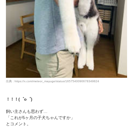
出典 : https://x.com/meteor_mayuge/status/1657540090678349824
！！！(゜o゜)
飼い主さんも思わず…
「これが5ヶ月の子犬ちゃんですか」
とコメント。