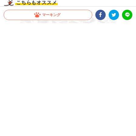
こちらもオススメ
マーキング
Facebookシェア
Twitterシェア
LINE
シベリアン・ハスキーの子犬が初めての遠吠えに挑戦 →
ブタッ鼻混じりの叫びに…笑っちゃう♪