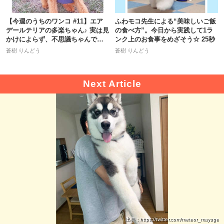
【今週のうちのワンコ #11】エア
ふわモコ先生による“美味しいご飯
デールテリアの多楽ちゃん♪ 実は見
の食べ方”。今日から実践して1ラ
かけによらず、不思議ちゃんで…
ンク上のお食事をめざそう☆ 25秒
♡
pecodogs
pecocats
蒼樹 りんどう
蒼樹 りんどう
いぬ部をフォロー
ねこ部をフォロー
アプリをダウンロードする
出典 : https://twitter.com/meteor_mayuge