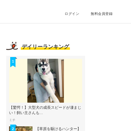
ログイン
無料会員登録
デイリーランキング
1
【驚愕！】大型犬の成長スピードが凄まじ
い！飼い主さんも...
ミチ
【草原を駆けるハンター】
2