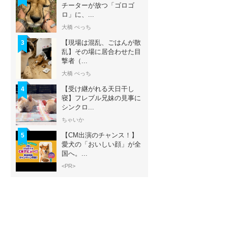
チーターが放つ「ゴロゴ
ロ」に、...
大橋 ぺっち
【現場は混乱、ごはんが散
3
乱】その場に居合わせた目
撃者（...
大橋 ぺっち
【受け継がれる天日干し
4
寝】フレブル兄妹の見事に
シンクロ...
ちゃいか
【CM出演のチャンス！】
5
愛犬の「おいしい顔」が全
国へ。...
<PR>