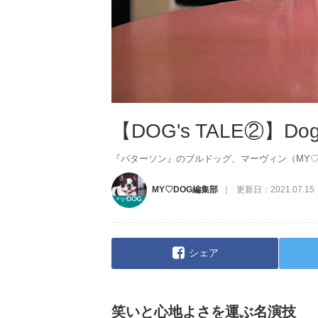
【DOG's TALE②】Dog 
『パターソン』のブルドッグ、マーヴィン（MY♡DOG Win
MY♡DOG編集部
更新日：
2021.07.15
シェア
笑いと心地よさを運ぶ名演技