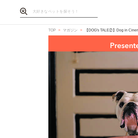
TOP
マガジン
【DOG's TALE②】Dog in Cin