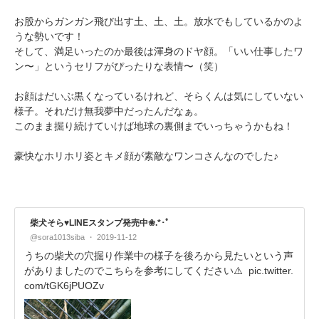
お股からガンガン飛び出す土、土、土。放水でもしているかのよ
うな勢いです！
そして、満足いったのか最後は渾身のドヤ顔。「いい仕事したワ
ン〜」というセリフがぴったりな表情〜（笑）
お顔はだいぶ黒くなっているけれど、そらくんは気にしていない
様子。それだけ無我夢中だったんだなぁ。
このまま掘り続けていけば地球の裏側までいっちゃうかもね！
豪快なホリホリ姿とキメ顔が素敵なワンコさんなのでした♪
柴犬そら♥︎LINEスタンプ発売中❀.*･ﾟ
@sora1013siba
2019-11-12
うちの柴犬の穴掘り作業中の様子を後ろから見たいという声
がありましたのでこちらを参考にしてください⚠️
pic.twitter.
com/tGK6jPUOZv