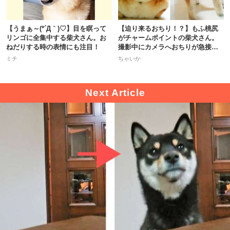
【うまぁ～(*´Д｀)♡】目を瞑って
【迫り来るおちり！？】もふ桃尻
リンゴに全集中する柴犬さん。お
がチャームポイントの柴犬さん。
ねだりする時の表情にも注目！
撮影中にカメラへおちりが急接近
♡
ミチ
ちゃいか