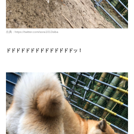
PECOアプリをダウンロード済みの方
出典 : https://twitter.com/sora1013siba
アプリで開く
ドドドドドドドドドドドドドドッ！
閉じる
pecodogs
pecocats
いぬ部をフォロー
ねこ部をフォロー
アプリをダウンロードする