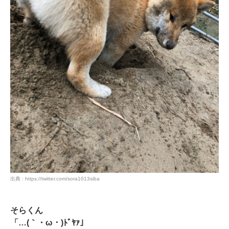
出典 : https://twitter.com/sora1013siba
そらくん
「…(｀・ω・)ﾄﾞﾔｧ」