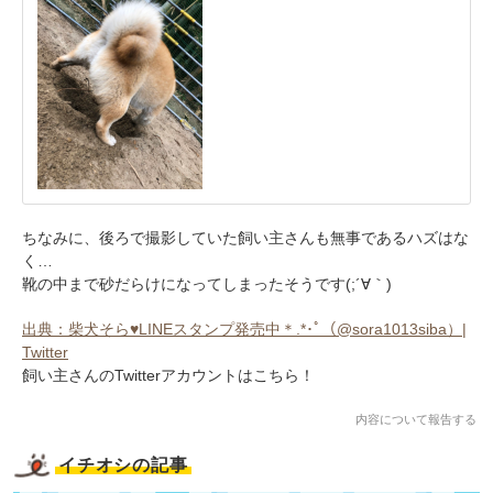
ちなみに、後ろで撮影していた飼い主さんも無事であるハズはな
く…
靴の中まで砂だらけになってしまったそうです(;´∀｀)
出典：柴犬そら♥︎LINEスタンプ発売中＊.*･ﾟ（@sora1013siba）|
Twitter
飼い主さんのTwitterアカウントはこちら！
内容について報告する
イチオシの記事