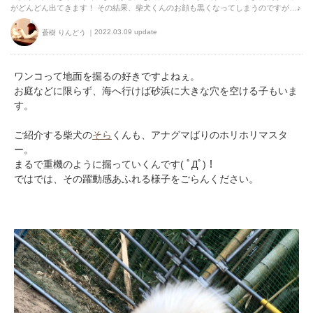
がどんどん出てきます！ その結果、柴犬くんのお顔も黒くなってしまうのですが…♪
2022.03.09 update
蒼樹 りんどう
ワンコって地面を掘るの好きですよねぇ。
お庭などに限らず、海へ行けば砂浜に大きな穴を空ける子もいま
す。
ご紹介する柴犬の
そら
くんも、アナグマばりのホリホリマスタ
ー。
まるで重機のように掘っていくんです( ﾟДﾟ)！
ではでは、その躍動感あふれる様子をごらんください。