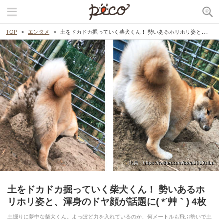
TOP
エンタメ
土をドカドカ掘っていく柴犬くん！ 勢いあるホリホリ姿と、渾身のドヤ顔が話題に( *´艸｀) 4枚
出典 : https://twitter.com/sora1013siba
土をドカドカ掘っていく柴犬くん！ 勢いあるホ
リホリ姿と、渾身のドヤ顔が話題に( *´艸｀) 4枚
土掘りに夢中な柴犬くん。よっぽど力を入れているのか、何メートルも飛ぶ勢いで土