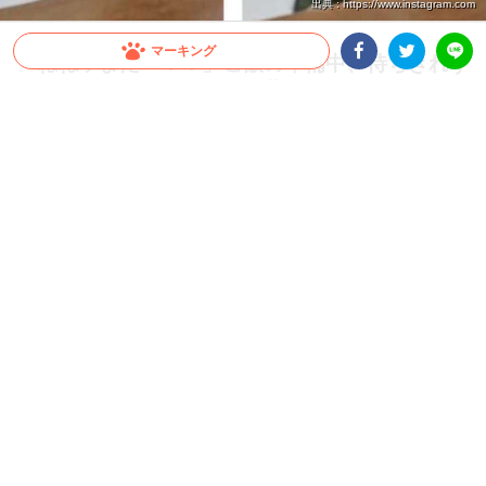
出典 : https://www.instagram.com
マーキング
「ねねッまだー！？」ご飯の準備中、待ちきれず
にピョンピョンしちゃう黒柴ちゃん(∩´∀｀)∩ 14
Facebookシェア
Twitterシェア
LINE
秒
愛犬のためにご飯を用意している飼い主さん。一方ワンコは、1秒でも早く食べたい
気持ちでいっぱい！ 待ちきれずについピョンピョンとジャンプしてしまうのでした
☆
2021.08.29 update
蒼樹 りんどう
愛犬である黒柴
「あんこ」
ちゃんのご飯を用意している飼い主さ
ん。
お部屋の中には美味しいニオイが漂い、期待させるような音が響
きます♪
そんな状況に、誰かさんはもう我慢の限界！