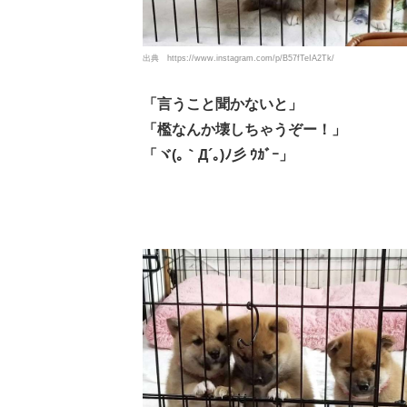
出典
https://www.instagram.com/p/B57fTeIA2Tk/
「言うこと聞かないと」
「檻なんか壊しちゃうぞー！」
「ヾ(｡｀Д´｡)ﾉ彡 ｳｶﾞｰ」