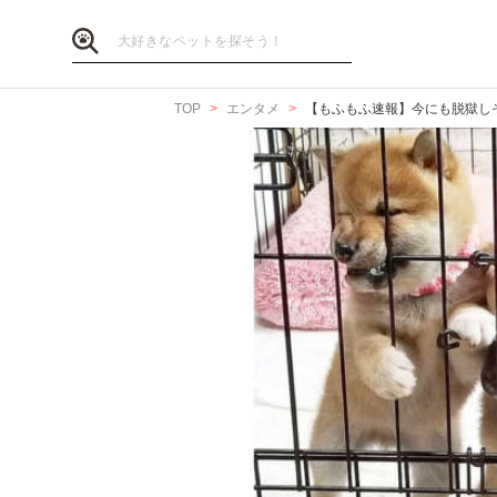
TOP
エンタメ
【もふもふ速報】今にも脱獄し