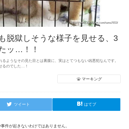
出典 ： https://www.instagram.com/tama7653/
も脱獄しそうな様子を見せる、3
たッ…！！
れるようなその見た目とは裏腹に、実はとてつもない凶悪犯なんです。
せるのでした…！
マーキング
ツイート
はてブ
や事件が起きないわけではありません。