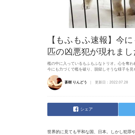
【もふもふ速報】今に
匹の凶悪犯が現れまし
檻の中に入っているもふもふなトリオ。心を奪わ
今にも力づくで檻を破り、脱獄しそうな様子を見
蒼樹 りんどう
更新日：
2022.07.28
シェア
世界的に見ても平和な国、日本。しかし犯罪