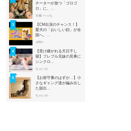
チーターが放つ「ゴロゴ
ロ」に、...
大橋 ぺっち
【CM出演のチャンス！】
3
愛犬の「おいしい顔」が全
国へ。...
<PR>
【受け継がれる天日干し
4
寝】フレブル兄妹の見事に
シンクロ...
ちゃいか
【お留守番のはずが…】小
5
さなギャング達が編み出し
た脱出...
ちゃいか