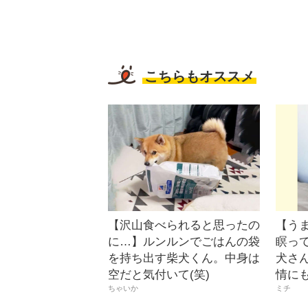
こちらもオススメ
【沢山食べられると思ったの
【うま
に…】ルンルンでごはんの袋
瞑っ
を持ち出す柴犬くん。中身は
犬さ
空だと気付いて(笑)
情に
ちゃいか
ミチ