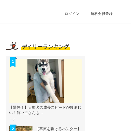
ログイン
無料会員登録
デイリーランキング
1
【驚愕！】大型犬の成長スピードが凄まじ
い！飼い主さんも...
ミチ
【草原を駆けるハンター】
2