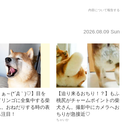
内容について報告する
2026.08.09 Sun
ぁ～(*´Д｀)♡】目を
【迫り来るおちり！？】もふ
てリンゴに全集中する柴
桃尻がチャームポイントの柴
ん。おねだりする時の表
犬さん。撮影中にカメラへお
も注目！
ちりが急接近♡
ちゃいか