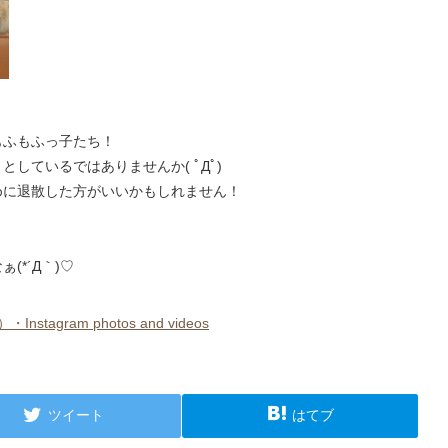
もふもふっ子たち！
しているではありませんか( ﾟДﾟ)
めに退散した方がいいかもしれません！
*´Д｀)♡
nstagram photos and videos
ツイート
はてブ