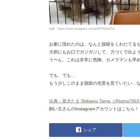
出典
https://www.instagram.com/p/B57fTeIA2Tk/
お家に現れたのは、なんと脱獄をくわだてる
大胆にもお口でガジガジして、力づくで出ようと
う〜ん、これは非常に危険。カメラマンも早
でも、でも…
もう少しこのまま脱獄の光景を見ていたい…なぁ(
出典：柴犬たま Shibainu Tama（@tama7653）・I
飼い主さんのInstagramアカウントはこちら！
シェア