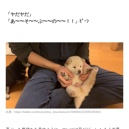
pecodogs
pecocats
いぬ部をフォロー
ねこ部をフォロー
「ヤだヤだ」
「あ〜〜そ〜〜ぶ〜〜の〜〜！！」ﾋﾟｰﾝ
アプリをダウンロードする
出典 : https://twitter.com/kuroshiba_ritsu/status/1209984102306238464