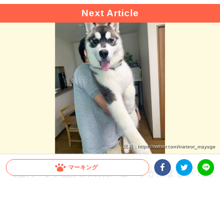
出典 : https://twitter.com/meteor_mayuge
マーキング
【驚愕！】大型犬の成長スピードが凄まじい！飼
い主さんも思わず…「これが5ヶ月の子犬ちゃん
Facebookシェア
Twitterシェア
LINE
ですか」
すぐに抱っこしていた頃が懐かしくなってしまうほど、大型犬の成長スピードは速い