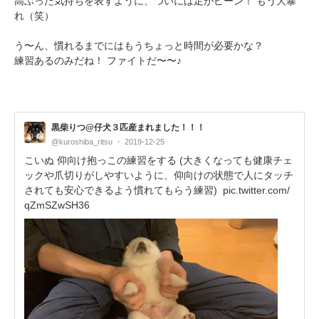
高ぶった気持ちを表すように、ついには足がピーン！ もう大暴
れ（笑）
う〜ん、慣れるまでにはもうちょっと時間が必要かな？
練習あるのみだね！ ファイトだ〜〜♪
黒柴りつ@仔犬３匹産まれました！！！
@kuroshiba_ritsu
2019-12-25
こいぬ 仰向け抱っこの練習をする (大きくなっても健康チェ
ックや爪切りがしやすいように、仰向けの状態で人にタッチ
されても安心できるよう慣れてもらう練習)
pic.twitter.com/
qZmSZwSH36