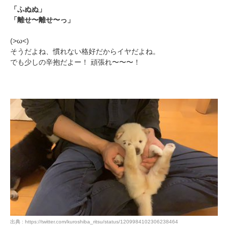
「ふぬぬ」
「離せ〜離せ〜っ」
(>ω<)
そうだよね、慣れない格好だからイヤだよね。
でも少しの辛抱だよー！ 頑張れ〜〜〜！
PECOアプリをダウンロード済みの方
アプリで開く
閉じる
出典 : https://twitter.com/kuroshiba_ritsu/status/1209984102306238464