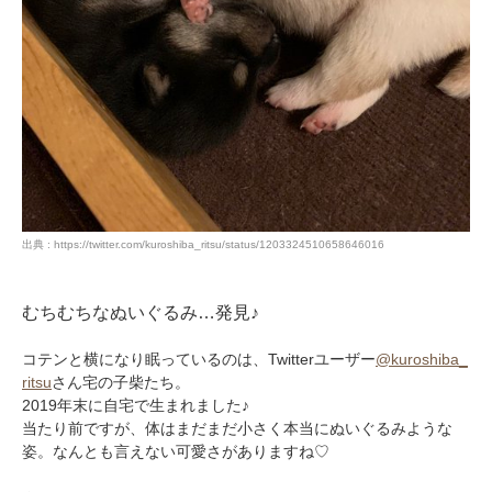
出典 : https://twitter.com/kuroshiba_ritsu/status/1203324510658646016
むちむちなぬいぐるみ…発見♪
コテンと横になり眠っているのは、Twitterユーザー
@kuroshiba_
ritsu
さん宅の子柴たち。
2019年末に自宅で生まれました♪
当たり前ですが、体はまだまだ小さく本当にぬいぐるみような
姿。なんとも言えない可愛さがありますね♡