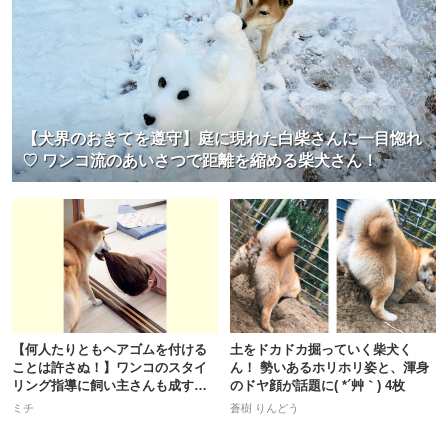
【犬界のおきてを遵守】庭に現れた白柴さんに一目惚れ
♡ ワンコ流のあいさつで距離を縮める柴犬さん！
【何人たりともヘアゴムを付ける
土をドカドカ掘っていく柴犬く
ことは許さぬ！】ワンコのスタイ
ん！ 勢いあるホリホリ姿と、渾身
リング指導に飼い主さんも成す術
のドヤ顔が話題に( *´艸｀) 4枚
なし。
ミチ
蒼樹 りんどう