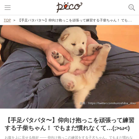
TOP
【手足パタパタ〜】仰向け抱っこを頑張って練習する子柴ちゃん！ でもまだ慣れなくて…(;>ω<)
出典 : https://twitter.com/kuroshiba_ritsu
【手足パタパタ〜】仰向け抱っこを頑張って練習
する子柴ちゃん！ でもまだ慣れなくて…(;>ω<)
お腹を上に見せる格好 ―― 仰向け抱っこの練習をする子犬ちゃん。でもまだ慣れな