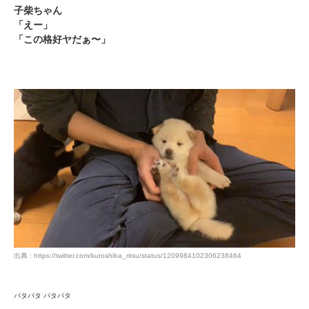
子柴ちゃん
「えー」
「この格好ヤだぁ〜」
出典 : https://twitter.com/kuroshiba_ritsu/status/1209984102306238464
パタパタ パタパタ