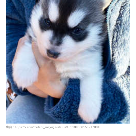
出典 : https://x.com/meteor_mayuge/status/1621805681539170313