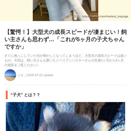
アプリをダウンロードする
出典 : https://twitter.com/meteor_mayuge
【驚愕！】大型犬の成長スピードが凄まじい！飼
い主さんも思わず…「これが5ヶ月の子犬ちゃん
ですか」
すぐに抱っこしていた頃が懐かしくなってしまうほど、大型犬の成長スピードは速い
もの。今回は、飼い主さんも驚いたシベリアンハスキーさんの生後1ヶ月から5ヶ月
の成長をご覧ください♪
2026.07.22 update
ミチ
“子犬” とは？？