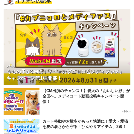
イチオシの記事
<PR>
うちの子がCMに！？「＃カブニョロとメディファス」
キャンペーン第1弾開催！
【CM出演のチャンス！】愛犬の「おいしい顔」が
全国へ。メディコート動画投稿キャンペーン開
催！
<PR>
カート移動やお散歩がもっと快適に！愛犬・愛猫
を夏の暑さから守る「ひんやりアイテム」3選！