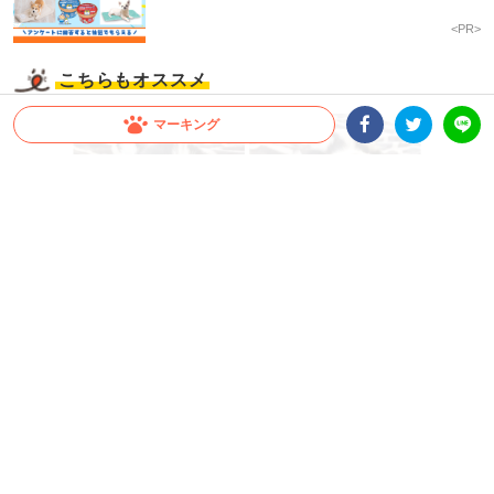
<PR>
こちらもオススメ
マーキング
Facebookシェア
Twitterシェア
LINE
シベリアン・ハスキーの子犬が初めての遠吠えに挑戦 →
ブタッ鼻混じりの叫びに…笑っちゃう♪