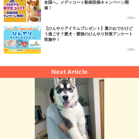
全国へ。メディコート動画投稿キャンペーン開
催！
<PR>
【ひんやりアイテムプレゼント】夏のおでかけど
う過ごす？愛犬・愛猫のひんやり対策アンケート
PECOアプリをダウンロード済みの方
実施中！
アプリで開く
<PR>
閉じる
pecodogs
pecocats
いぬ部をフォロー
ねこ部をフォロー