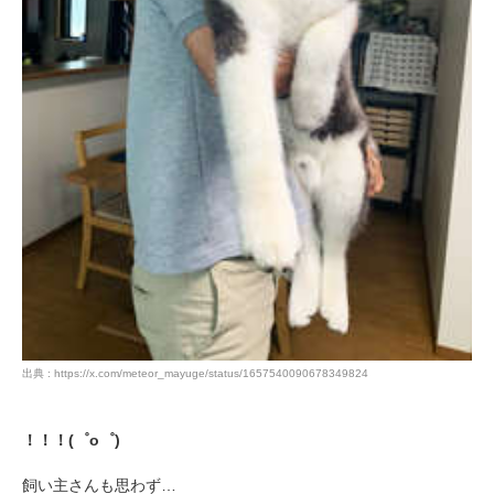
出典 : https://x.com/meteor_mayuge/status/1657540090678349824
！！！(゜o゜)
飼い主さんも思わず…