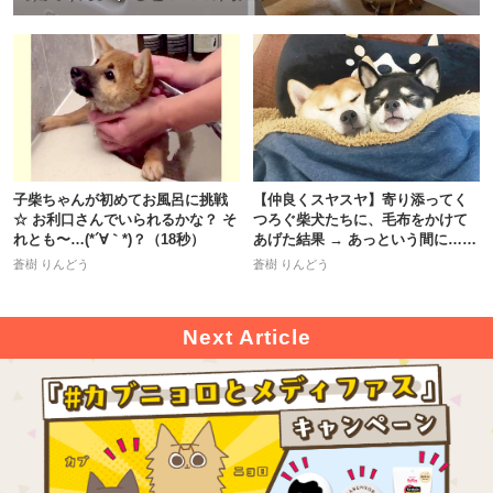
子柴ちゃんが初めてお風呂に挑戦
【仲良くスヤスヤ】寄り添ってく
☆ お利口さんでいられるかな？ そ
つろぐ柴犬たちに、毛布をかけて
れとも〜…(*´∀｀*)？（18秒）
あげた結果 → あっという間に…♪
5枚
蒼樹 りんどう
蒼樹 りんどう