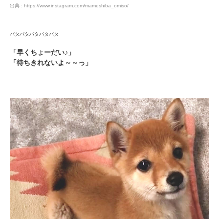
出典 : https://www.instagram.com/mameshiba_omiso/
パタパタパタパタパタ
「早くちょーだい♪」
「待ちきれないよ～～っ」
PECOアプリをダウンロード済みの方
アプリで開く