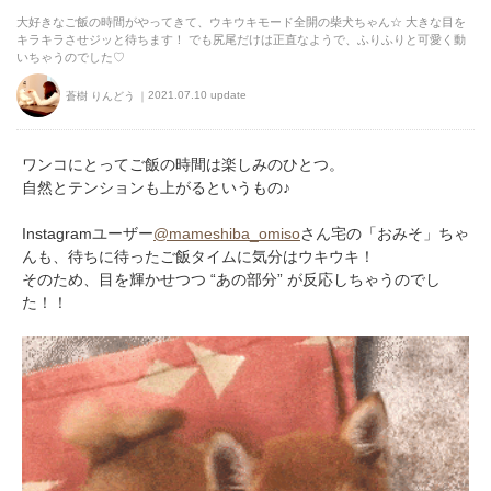
大好きなご飯の時間がやってきて、ウキウキモード全開の柴犬ちゃん☆ 大きな目を
キラキラさせジッと待ちます！ でも尻尾だけは正直なようで、ふりふりと可愛く動
いちゃうのでした♡
2021.07.10 update
蒼樹 りんどう
ワンコにとってご飯の時間は楽しみのひとつ。
自然とテンションも上がるというもの♪
Instagramユーザー
@mameshiba_omiso
さん宅の「おみそ」ちゃ
んも、待ちに待ったご飯タイムに気分はウキウキ！
そのため、目を輝かせつつ “あの部分” が反応しちゃうのでし
た！！