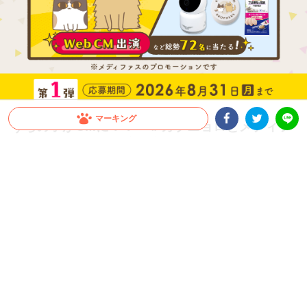
マーキング
うちの子がCMに！？「＃カブニョロとメディフ
ァス」キャンペーン第1弾開催！
Facebookシェア
Twitterシェア
LINE
1kg以上のメディファス、またはメディファスアドバンスの購入で、CM出演権や豪
華賞品が総勢72名に当たる！愛猫の下部尿路の健康ケアをしながら応募しよう！Inst
agramで動画を投稿、もしくは商品購入レシートで応募ができるよ！
PR
ペットライン株式会社
当選賞品はこちら！
「＃カブニョロとメディファス」キャンペーン第1弾が開催！
1kg以上のメディファス、またはメディファスアドバンスの購入