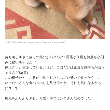
閉じる
pecodogs
pecocats
出典 : https://www.instagram.com/mameshiba_omiso/
いぬ部をフォロー
ねこ部をフォロー
待ち遠しすぎて後ろの部分がパタパタ♪ 尻尾が何度も何度も小刻
みに動いちゃった♡
アプリをダウンロードする
体はグッと我慢しているけれど、ココだけは正直な気持ちが出ち
ゃうんだね(笑)
この様子だと、ご飯が用意されたらスゴい勢いで食べそう…。
いったいどんな食べっぷりを見せるのか、それも気になるかも～
(ﾉ´∀｀*)
尻尾をふりふりさせ、可愛く待つワンコさんなのでした♪