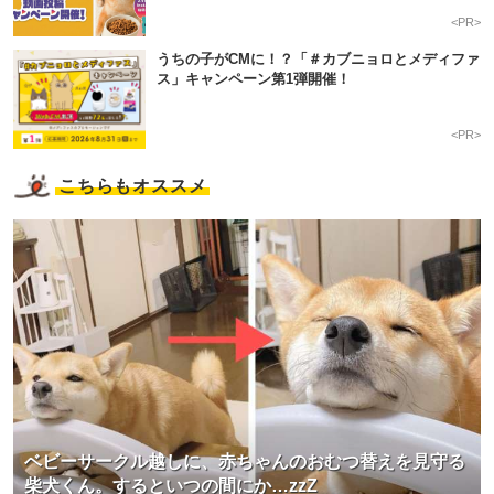
<PR>
うちの子がCMに！？「＃カブニョロとメディファ
ス」キャンペーン第1弾開催！
<PR>
こちらもオススメ
ベビーサークル越しに、赤ちゃんのおむつ替えを見守る
柴犬くん。するといつの間にか…zzZ