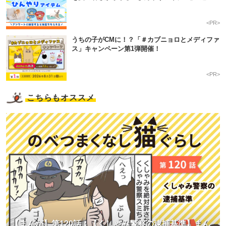
<PR>
うちの子がCMに！？「＃カブニョロとメディファ
ス」キャンペーン第1弾開催！
<PR>
こちらもオススメ
【まんが】第120話：【くしゃみ警察の逮捕基準】まん