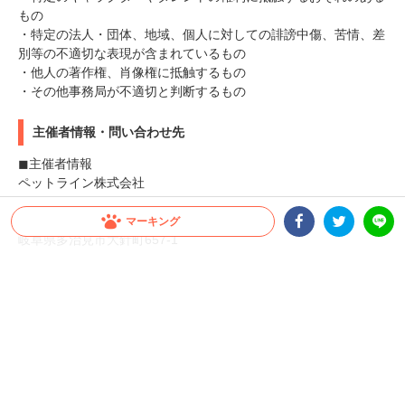
もの
・特定の法人・団体、地域、個人に対しての誹謗中傷、苦情、差
別等の不適切な表現が含まれているもの
・他人の著作権、肖像権に抵触するもの
・その他事務局が不適切と判断するもの
主催者情報・問い合わせ先
◼︎主催者情報
ペットライン株式会社
〒507-0062
マーキング
岐阜県多治見市大針町657-1
Facebookシェア
Twitterシェア
LINE
ホームページ：
https://www.petline.co.jp/
◼︎問い合わせ先
メディコート動画投稿キャンペーン事務局
メール：campaign@peco-japan.com
※本キャンペーンの運営事務局業務は、ペットライン株式会社よ
り株式会社PECOに委託しています