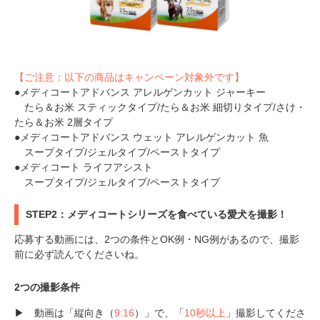
【ご注意：以下の商品はキャンペーン対象外です】
●メディコートアドバンス アレルゲンカット ジャーキー
たら＆お米 スティックタイプ/たら＆お米 細切りタイプ/さけ・
たら＆お米 2層タイプ
●メディコートアドバンス ウェット アレルゲンカット 魚
PECOアプリをダウンロード済みの方
スープタイプ/ジェルタイプ/ペーストタイプ
アプリで開く
●メディコート ライフアシスト
スープタイプ/ジェルタイプ/ペーストタイプ
閉じる
STEP2：メディコートシリーズを食べている愛犬を撮影！
応募する動画には、2つの条件とOK例・NG例があるので、撮影
前に必ず読んでくださいね。
2つの撮影条件
pecodogs
pecocats
▶ 動画は「縦向き（
9:16
）」で、「
10秒以上
」撮影してくださ
いぬ部をフォロー
ねこ部をフォロー