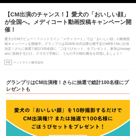
【CM出演のチャンス！】愛犬の「おいしい顔」
が全国へ。メディコート動画投稿キャンペーン開
催！
愛犬がCMデビュー！？ペットライン『メディコート』では「おいしい顔」の動画投
稿キャンペーンを開催中。グランプリは2026年10月以降公開予定のWEB CMに出演
決定！さらに抽選で総計100名様に「ごほうびセット」をプレゼント。参加はInstagr
amに投稿するだけ。スマホで手軽に、うちの子の晴れ舞台を目指しましょう！
PR
ペットライン株式会社
グランプリはCM出演権！さらに抽選で総計100名様にプ
レゼントも