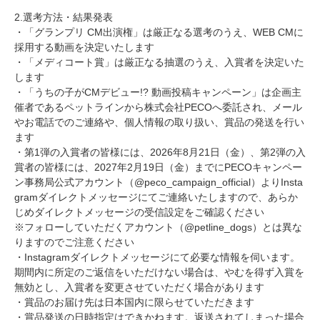
2.選考方法・結果発表
・「グランプリ CM出演権」は厳正なる選考のうえ、WEB CMに
採用する動画を決定いたします
・「メディコート賞」は厳正なる抽選のうえ、入賞者を決定いた
します
・「うちの子がCMデビュー!? 動画投稿キャンペーン」は企画主
催者であるペットラインから株式会社PECOへ委託され、メール
やお電話でのご連絡や、個人情報の取り扱い、賞品の発送を行い
ます
・第1弾の入賞者の皆様には、2026年8月21日（金）、第2弾の入
賞者の皆様には、2027年2月19日（金）までにPECOキャンペー
ン事務局公式アカウント（@peco_campaign_official）よりInsta
gramダイレクトメッセージにてご連絡いたしますので、あらか
じめダイレクトメッセージの受信設定をご確認ください
※フォローしていただくアカウント（@petline_dogs）とは異な
りますのでご注意ください
・Instagramダイレクトメッセージにて必要な情報を伺います。
期間内に所定のご返信をいただけない場合は、やむを得ず入賞を
無効とし、入賞者を変更させていただく場合があります
・賞品のお届け先は日本国内に限らせていただきます
・賞品発送の日時指定はできかねます。返送されてしまった場合