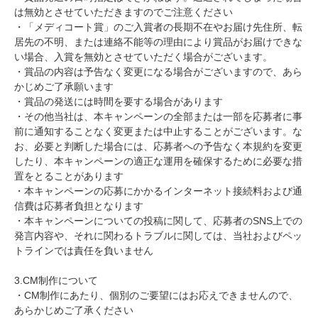
は無効とさせていただきますのでご注意ください
・「メディコート賞」のご入賞者の長期不在やお届け先住所、転
居先の不明、または連絡不能等の理由により賞品がお届けできな
い場合、入賞を無効とさせていただく場合がございます。
・賞品の内容は予告なく変更になる場合がございますので、あら
かじめご了承願います
・賞品の発送には時間を要する場合があります
・その他当社は、本キャンペーンの全部または一部を応募者に事
前に通知することなく変更または中止することがございます。な
お、必要と判断した場合には、応募者への予告なく本規約を変更
したり、本キャンペーンの適正な運用を確保するために必要な措
置をとることがあります
・本キャンペーンの応募にかかるインターネット接続料および通
信費は応募者負担となります
・本キャンペーンについての投稿に関して、応募者のSNS上での
発言内容や、それに関わるトラブルに関しては、当社およびペッ
トラインでは責任を負いません
3.CM制作について
・CM制作にあたり、個別のご要望にはお応えできませんので、
あらかじめご了承ください