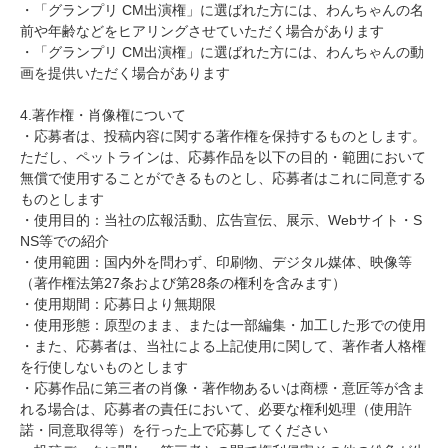
・「グランプリ CM出演権」に選ばれた方には、わんちゃんの名
前や年齢などをヒアリングさせていただく場合があります
・「グランプリ CM出演権」に選ばれた方には、わんちゃんの動
画を提供いただく場合があります
4.著作権・肖像権について
・応募者は、投稿内容に関する著作権を保持するものとします。
ただし、ペットラインは、応募作品を以下の目的・範囲において
無償で使用することができるものとし、応募者はこれに同意する
ものとします
・使用目的：当社の広報活動、広告宣伝、展示、Webサイト・S
NS等での紹介
・使用範囲：国内外を問わず、印刷物、デジタル媒体、映像等
（著作権法第27条および第28条の権利を含みます）
・使用期間：応募日より無期限
・使用形態：原型のまま、または一部編集・加工した形での使用
・また、応募者は、当社による上記使用に関して、著作者人格権
を行使しないものとします
・応募作品に第三者の肖像・著作物あるいは商標・意匠等が含ま
れる場合は、応募者の責任において、必要な権利処理（使用許
諾・同意取得等）を行った上で応募してください