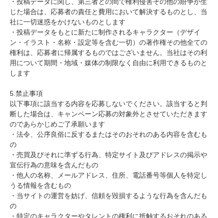
・投稿データに関し、第三者との間で権利侵害その他の紛争が生
じた場合は、応募者の責任と費用において解決するものとし、当
社に一切迷惑をかけないものとします
・投稿データをもとに新たに制作されるキャラクター（デザイ
ン・イラスト・名称・設定等を含む一切）の著作権その他全ての
権利は、応募者に帰属するものではございません。当社はその利
用について期間・地域・媒体の制限なく自由に利用できるものと
します
5.禁止事項
以下事項に該当する内容を応募しないでください。該当すると判
断した場合は、キャンペーン応募の対象外とさせていただきます
のであらかじめご了承願います
・法令、公序良俗に反するまたはそのおそれのある内容を含むも
の
・売買及びそれに準ずる行為、特定サイト及びアドレスの掲示や
宣伝行為の意味を含んだもの
・他人の名称、メールアドレス、住所、電話番号等個人を特定し
うる情報を含むもの
・当サイトの運営を妨げ、信頼を毀損するような行為を含んだも
の
・特定のキャラクターやタレントの権利に抵触するおそれのある