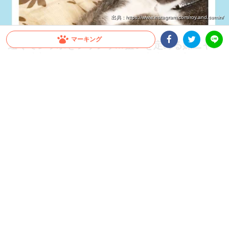
出典 : https://www.instagram.com/roy.and.sumin/
マーキング
遠くでシッポをフリフリ…狙いを定める妹ニャン
コ。油断していた兄ニャンコが寝込みを襲われ
Facebookシェア
Twitterシェア
LINE
る！？
気持ちよさそうに眠るニャンコの先に、鋭い視線を発見。お尻を揺らし狙いを定めた
ニャンコが、まるでロケットのようなスピードで突っ込んできた！ 寝込みを襲われ
たニャンコさんは…！？
2021.11.06 update
大橋 ぺっち
寝込みの襲撃！
喧嘩するほど仲がいい！？
そんな言葉がお似合いな、Instagramユーザー
@roy.and.sumin
さ
ん宅の可愛いニャンコ兄妹をご紹介します。