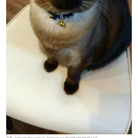
PECOアプリをダウンロード済みの方
アプリで開く
閉じる
pecodogs
pecocats
いぬ部をフォロー
ねこ部をフォロー
アプリをダウンロードする
出典 : https://twitter.com/aki_104/status/1283388186098462721