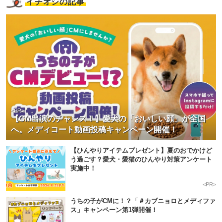
イチオシの記事
<PR>
【CM出演のチャンス！】愛犬の「おいしい顔」が全国
へ。メディコート動画投稿キャンペーン開催！
【ひんやりアイテムプレゼント】夏のおでかけど
う過ごす？愛犬・愛猫のひんやり対策アンケート
実施中！
<PR>
うちの子がCMに！？「＃カブニョロとメディファ
ス」キャンペーン第1弾開催！