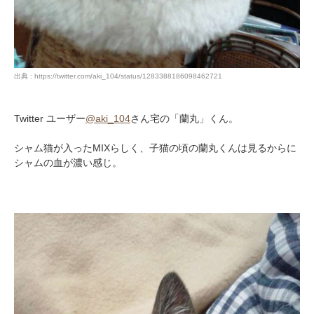
出典 : https://twitter.com/aki_104/status/1283388186098462721
Twitter ユーザー
@aki_104
さん宅の「蘭丸」くん。
シャム猫が入ったMIXらしく、子猫の頃の蘭丸くんは見るからに
シャムの血が濃い感じ。