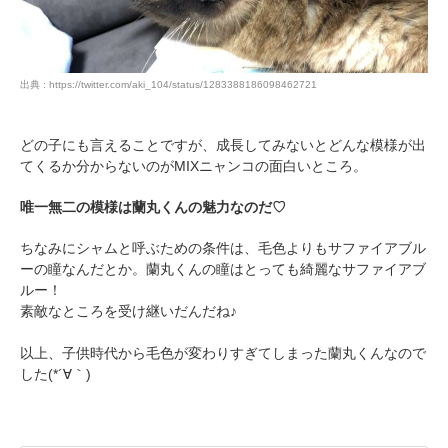
出典 : https://twitter.com/aki_104/status/1283388186098462721
どの子にも言えることですが、成長してみないとどんな模様が出
てくるか分からないのがMIXニャンコの面白いところ。
唯一無二の模様は蘭丸くんの魅力なのだ♡
ちなみにシャムと呼ぶための条件は、毛色よりもサファイアブル
ーの瞳なんだとか。蘭丸くんの瞳はとっても綺麗なサファイアブ
ルー！
素敵なところを受け継いだんだね♪
以上、子供時代から毛色が変わりすぎてしまった蘭丸くんなので
した(*´∀｀)