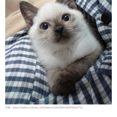
出典 : https://twitter.com/aki_104/status/1283388186098462721