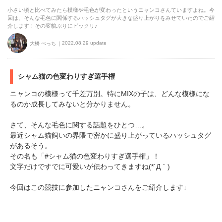
小さい頃と比べてみたら模様や毛色が変わったというニャンコさんていますよね。今
回は、そんな毛色に関係するハッシュタグが大きな盛り上がりをみせていたのでご紹
介します！その変貌ぶりにビックリ♪
2022.08.29 update
大橋 ぺっち
シャム猫の色変わりすぎ選手権
ニャンコの模様って千差万別。特にMIXの子は、どんな模様にな
るのか成長してみないと分かりません。
さて、そんな毛色に関する話題をひとつ…。
最近シャム猫飼いの界隈で密かに盛り上がっているハッシュタグ
があるそう。
その名も「#シャム猫の色変わりすぎ選手権」！
文字だけですでに可愛いが伝わってきますね(*´Д｀)
今回はこの競技に参加したニャンコさんをご紹介します↓