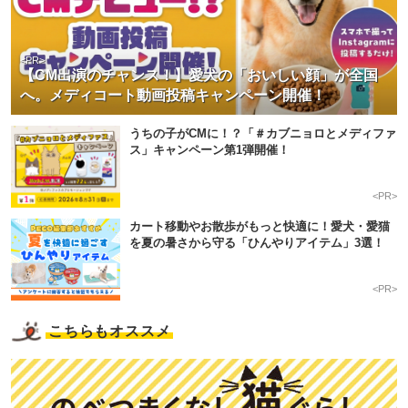
<PR>
【CM出演のチャンス！】愛犬の「おいしい顔」が全国
へ。メディコート動画投稿キャンペーン開催！
うちの子がCMに！？「＃カブニョロとメディファ
ス」キャンペーン第1弾開催！
<PR>
カート移動やお散歩がもっと快適に！愛犬・愛猫
を夏の暑さから守る「ひんやりアイテム」3選！
<PR>
こちらもオススメ