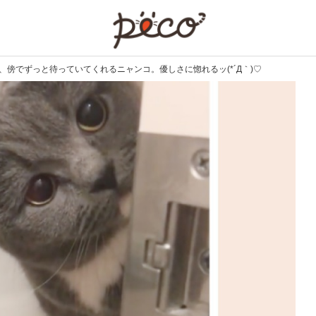
PECO
、傍でずっと待っていてくれるニャンコ。優しさに惚れるッ(*´Д｀)♡