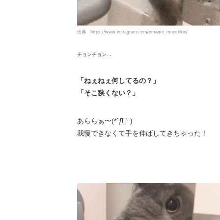
出典
https://www.instagram.com/omame_munchkin/
チョンチョン…
「ねぇねぇ何してるの？」
「そこ狭くない？」
あららぁ〜(*´Д｀)
我慢できなくて手を伸ばしてきちゃった！