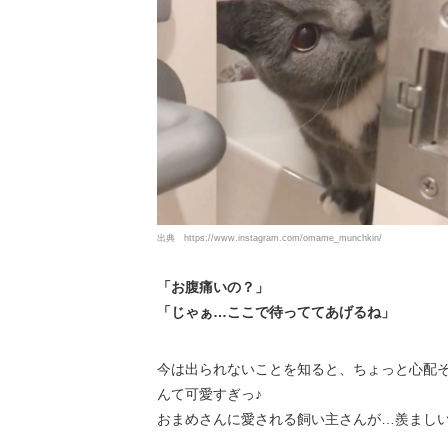
出典
https://www.instagram.com/omame_munchkin/
「お腹痛いの？」
「じゃぁ…ここで待っててあげるね」
今は出られないことを知ると、ちょっと心配
んて可愛すぎっ♪
おまめさんに愛される飼い主さんが…羨まし