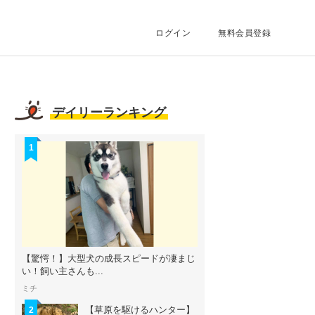
ログイン
無料会員登録
デイリーランキング
1
【驚愕！】大型犬の成長スピードが凄まじ
い！飼い主さんも...
ミチ
【草原を駆けるハンター】
2