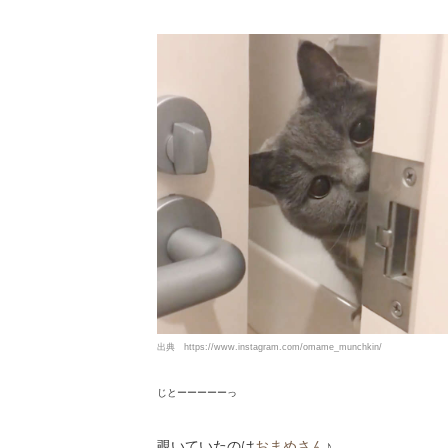
出典
https://www.instagram.com/omame_munchkin/
じとーーーーーっ
覗いていたのは
おまめさん
♪