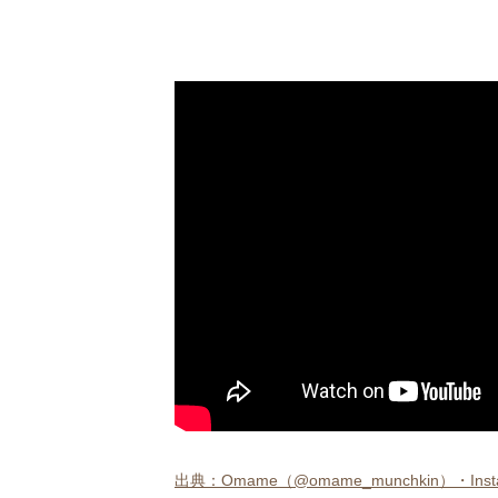
出典：Omame（@omame_munchkin）・Instagra