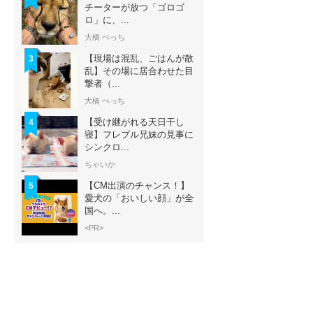
チーターが放つ「ゴロゴ
ロ」に、...
大橋 ぺっち
【現場は混乱、ごはんが散
3
乱】その場に居合わせた目
撃者（...
大橋 ぺっち
【受け継がれる天日干し
4
寝】フレブル兄妹の見事に
シンクロ...
ちゃいか
【CM出演のチャンス！】
5
愛犬の「おいしい顔」が全
国へ。...
<PR>