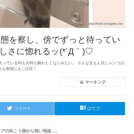
出典 ： https://www.instagram.com
容態を察し、傍でずっと待ってい
さに惚れるッ(*´Д｀)♡
入っている時も片時も離れたくないみたい。 そんな甘えん坊ニャンコが
うな表情にもご注目！
マーキング
ツイート
はてブ
ドアの向こう側から熱い視線…。