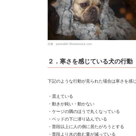
出典 joerendell /Shutterstock.com
２．寒さを感じている犬の行動
下記のような行動が見られた場合は寒さを感
・震えている
・動きが鈍い・動かない
・ケージの隅のほうで丸くなっている
・ベッドの下に潜り込んでいる
・普段以上に人の側に居たがろうとする
・普段より水の飲む量が減っている