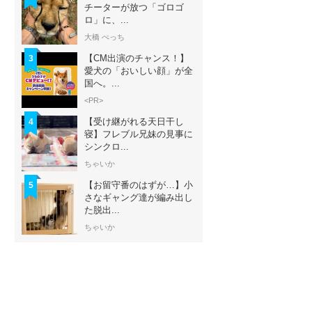
チーターが放つ「ゴロゴ
ロ」に、...
大橋 ぺっち
【CM出演のチャンス！】
3
愛犬の「おいしい顔」が全
国へ。...
<PR>
【受け継がれる天日干し
4
寝】フレブル兄妹の見事に
シンクロ...
ちゃいか
【お留守番のはずが…】小
5
さなギャング達が編み出し
た脱出...
ちゃいか