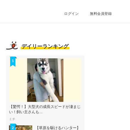
ログイン
無料会員登録
デイリーランキング
1
【驚愕！】大型犬の成長スピードが凄まじ
い！飼い主さんも...
ミチ
【草原を駆けるハンター】
2